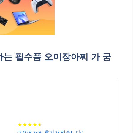
는 필수품 오이장아찌 가 궁
★
★
★
★
★
★
★
★
★
★
(
7,038
개의 후기가 있습니다.)