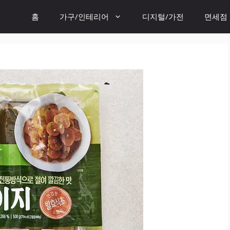
홈
가구/인테리어
디지털/가전
면세점