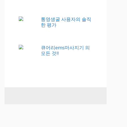
통영생굴 사용자의 솔직
한 평가
큐어리ems마사지기 의
모든 것!!