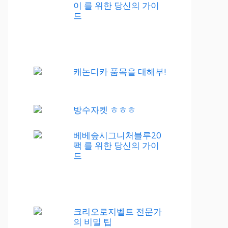
이 를 위한 당신의 가이
드
캐논디카 품목을 대해부!
방수자켓 ㅎㅎㅎ
베베숲시그니처블루20
팩 를 위한 당신의 가이
드
크리오로지벨트 전문가
의 비밀 팁