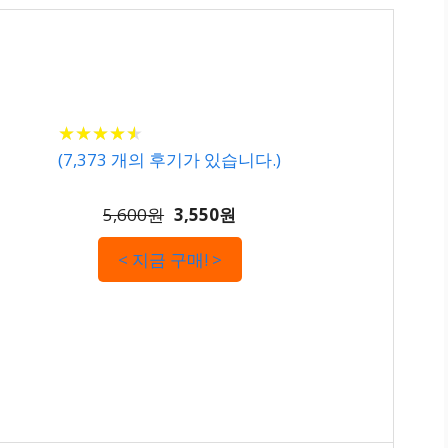
★
★
★
★
★
★
★
★
★
★
(
7,373
개의 후기가 있습니다.)
5,600원
3,550원
< 지금 구매! >