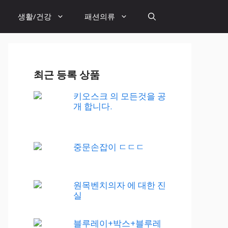
생활/건강
패션의류
최근 등록 상품
키오스크 의 모든것을 공
개 합니다.
중문손잡이 ㄷㄷㄷ
원목벤치의자 에 대한 진
실
블루레이+박스+블루레