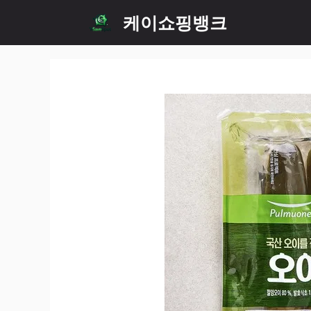
Skip
케이쇼핑뱅크
to
content