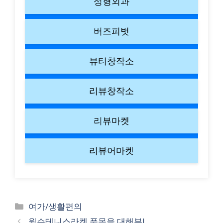
성형외과
버즈피벗
뷰티창작소
리뷰창작소
리뷰마켓
리뷰어마켓
Categories
여가/생활편의
윌슨테니스라켓 품목을 대해부!