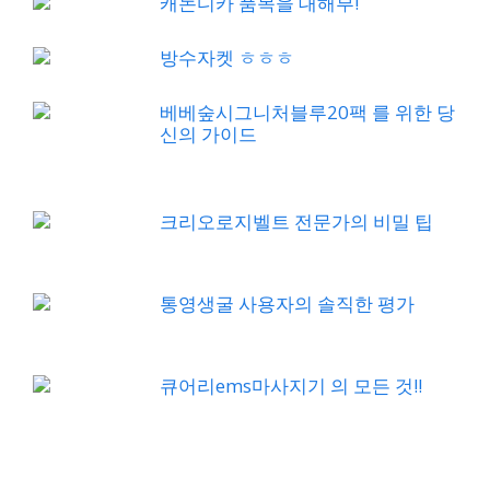
캐논디카 품목을 대해부!
방수자켓 ㅎㅎㅎ
베베숲시그니처블루20팩 를 위한 당
신의 가이드
크리오로지벨트 전문가의 비밀 팁
통영생굴 사용자의 솔직한 평가
큐어리ems마사지기 의 모든 것!!