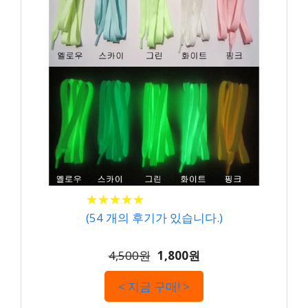
★
★
★
★
★
★
★
★
★
★
(
54
개의 후기가 있습니다.)
4,500원
1,800원
< 지금 구매! >