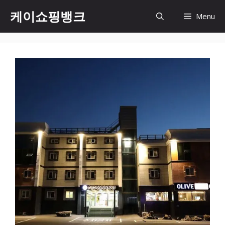
Skip
케이쇼핑뱅크
Menu
to
content