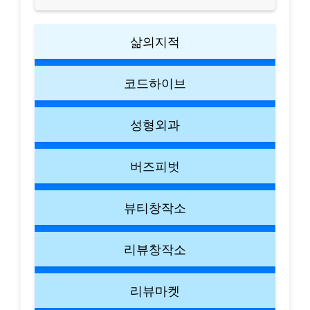
삶의지적
코드하이브
성형외과
버즈피벗
뷰티창작소
리뷰창작소
리뷰마켓