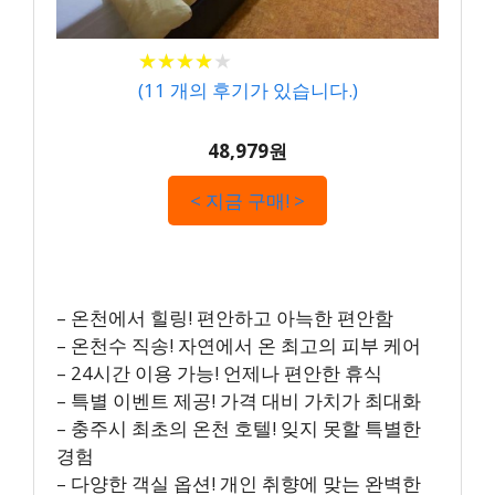
★
★
★
★
★
★
★
★
★
★
(
11
개의 후기가 있습니다.)
48,979원
< 지금 구매! >
– 온천에서 힐링! 편안하고 아늑한 편안함
– 온천수 직송! 자연에서 온 최고의 피부 케어
– 24시간 이용 가능! 언제나 편안한 휴식
– 특별 이벤트 제공! 가격 대비 가치가 최대화
– 충주시 최초의 온천 호텔! 잊지 못할 특별한
경험
– 다양한 객실 옵션! 개인 취향에 맞는 완벽한