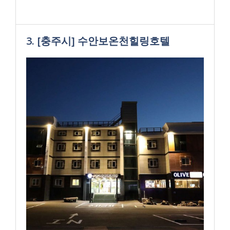
3. [충주시] 수안보온천힐링호텔