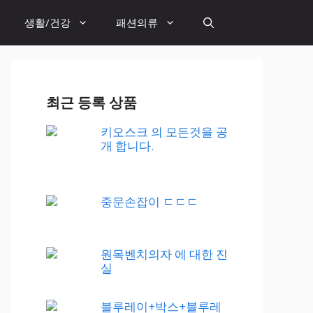
생활/건강
패션의류
최근 등록 상품
키오스크 의 모든것을 공
개 합니다.
중문손잡이 ㄷㄷㄷ
원목벤치의자 에 대한 진
실
블루레이+박스+블루레