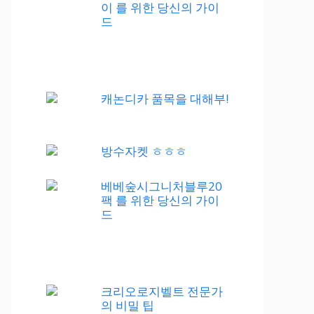
이 를 위한 당신의 가이
드
캐논디카 품목을 대해부!
방수자켓 ㅎㅎㅎ
베베숲시그니처블루20
팩 를 위한 당신의 가이
드
크리오로지벨트 전문가
의 비밀 팁