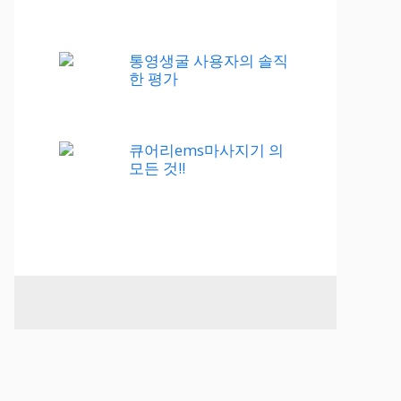
통영생굴 사용자의 솔직
한 평가
큐어리ems마사지기 의
모든 것!!