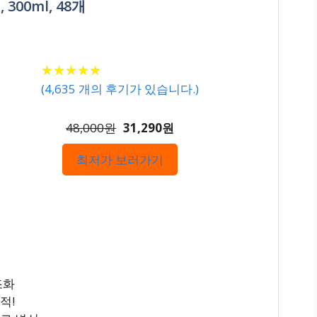
300ml, 48개
★
★
★
★
★
★
★
★
★
★
(
4,635
개의 후기가 있습니다.)
48,000원
31,290원
최저가 보러가기
조화
적!