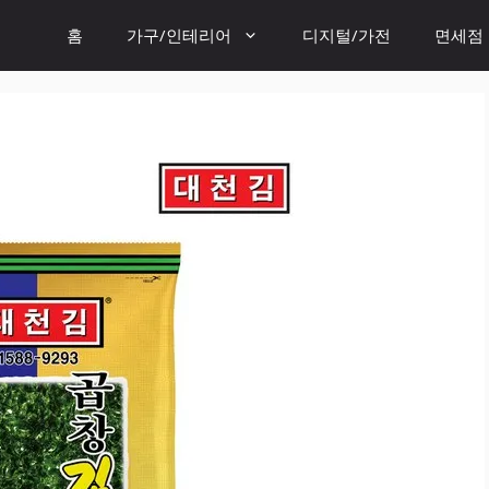
홈
가구/인테리어
디지털/가전
면세점