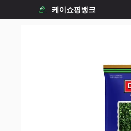
Skip
케이쇼핑뱅크
to
content