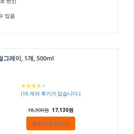
료로 변신
 수 있음
레이, 1개, 500ml
★
★
★
★
★
★
★
★
★
★
(
16
개의 후기가 있습니다.)
18,300원
17,130원
최저가 보러가기