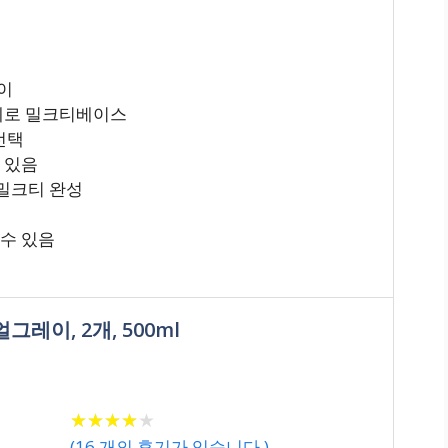
이
 제로 밀크티베이스
선택
 있음
 밀크티 완성
 수 있음
레이, 2개, 500ml
★
★
★
★
★
★
★
★
★
★
(
16
개의 후기가 있습니다.)