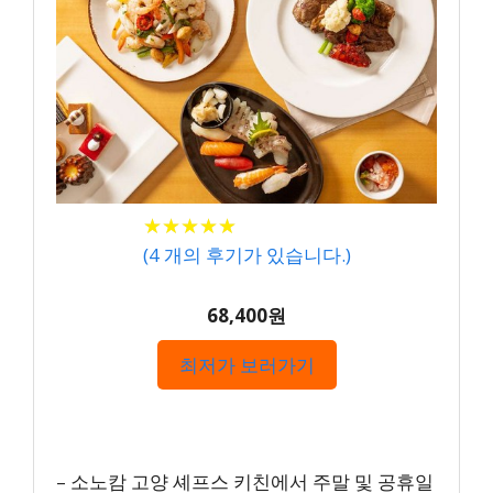
★
★
★
★
★
★
★
★
★
★
(
4
개의 후기가 있습니다.)
68,400원
최저가 보러가기
– 소노캄 고양 셰프스 키친에서 주말 및 공휴일