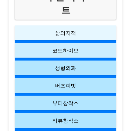
트
삶의지적
코드하이브
성형외과
버즈피벗
뷰티창작소
리뷰창작소