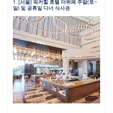
1. [서울] 워커힐 호텔 더뷔페 주말(토~
일) 및 공휴일 디너 식사권