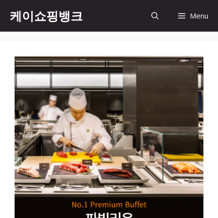
Skip
케이쇼핑뱅크
Menu
to
content