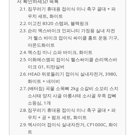
서 확인하세요! 목록
짐꾸러기 휴대용 접이식 미니 축구 골대 + 파
우치 세트, 화이트
이고진 8320 스텝퍼, 블랙핑크
숀리 엑스바이크 인피니티 가정용 실내 자전
거 헬스 바이크 접이식 싸이클 홈트 운동 기구,
아몬드화이트
엑스킹 미니 쇼파 바이크, 화이트
이화에스엠피 접이식 헬스싸이클 숀리엑스바
이크 G1, 티탄실버
HEAD 뒤로돌리기 접이식 실내자전거, 3980,
화이트 + 네이비
(배터짐) 곡물 소목뼈 2kg 소갈비 소꼬리 스지
소사태 양지 사골 아롱사태 소사골 우족 잡뼈
소등심, 1개
짐꾸러기 휴대용 접이식 미니 축구 골대 + 파
우치 + 공 + 펌프 세트, 화이트
엑사이더 접이식 실내자전거, CF1000C, 화이
트