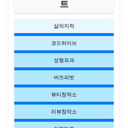
트
삶의지적
코드하이브
성형외과
버즈피벗
뷰티창작소
리뷰창작소