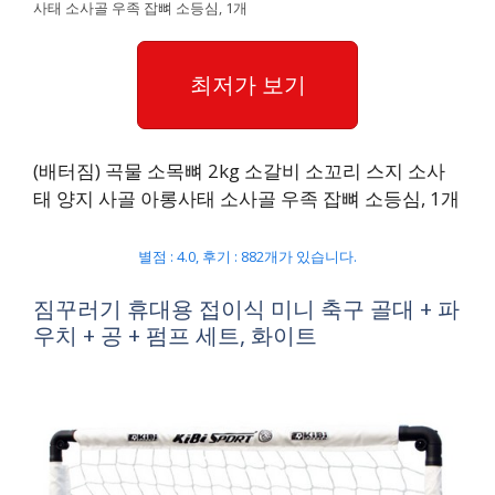
사태 소사골 우족 잡뼈 소등심, 1개
최저가 보기
(배터짐) 곡물 소목뼈 2kg 소갈비 소꼬리 스지 소사
태 양지 사골 아롱사태 소사골 우족 잡뼈 소등심, 1개
별점 : 4.0, 후기 : 882개가 있습니다.
짐꾸러기 휴대용 접이식 미니 축구 골대 + 파
우치 + 공 + 펌프 세트, 화이트