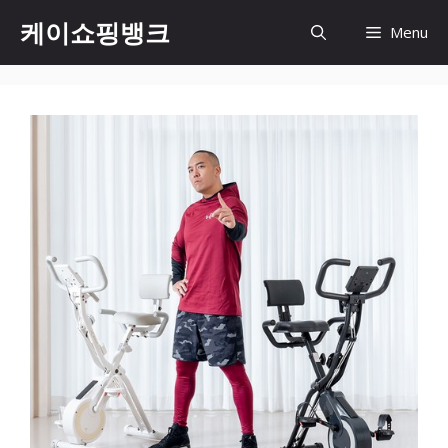
Skip
케이쇼핑뱅크
Menu
to
content