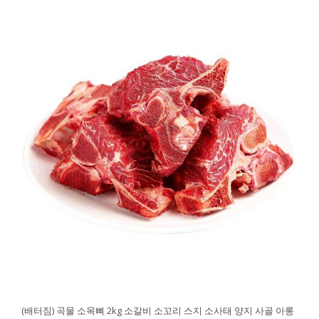
(배터짐) 곡물 소목뼈 2kg 소갈비 소꼬리 스지 소사태 양지 사골 아롱