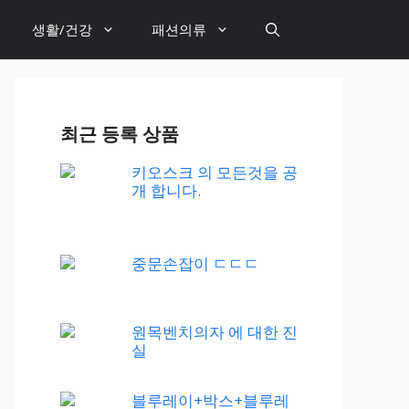
생활/건강
패션의류
최근 등록 상품
키오스크 의 모든것을 공
개 합니다.
중문손잡이 ㄷㄷㄷ
원목벤치의자 에 대한 진
실
블루레이+박스+블루레