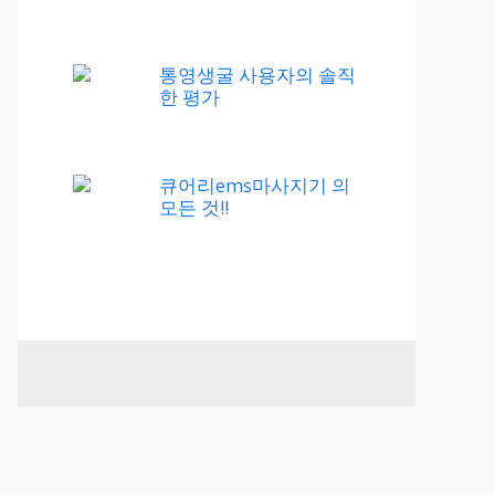
통영생굴 사용자의 솔직
한 평가
큐어리ems마사지기 의
모든 것!!