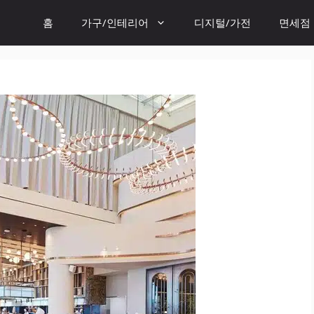
홈
가구/인테리어
디지털/가전
면세점