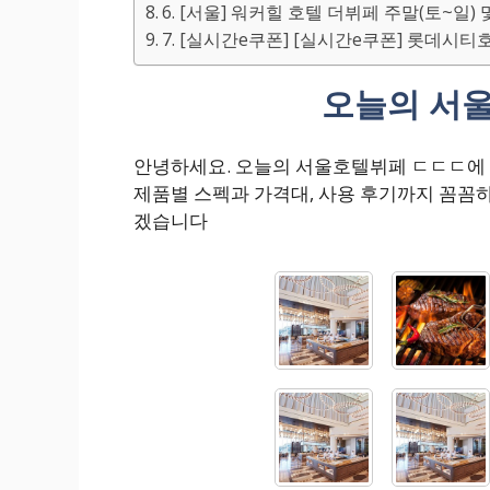
6. [서울] 워커힐 호텔 더뷔페 주말(토~일)
7. [실시간e쿠폰] [실시간e쿠폰] 롯데
오늘의 서
안녕하세요. 오늘의 서울호텔뷔페 ㄷㄷㄷ에
제품별 스펙과 가격대, 사용 후기까지 꼼꼼
겠습니다