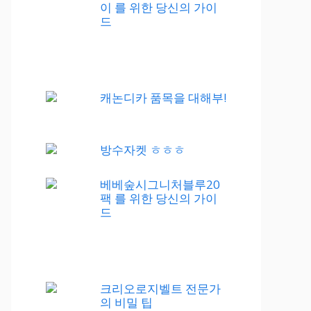
이 를 위한 당신의 가이
드
캐논디카 품목을 대해부!
방수자켓 ㅎㅎㅎ
베베숲시그니처블루20
팩 를 위한 당신의 가이
드
크리오로지벨트 전문가
의 비밀 팁