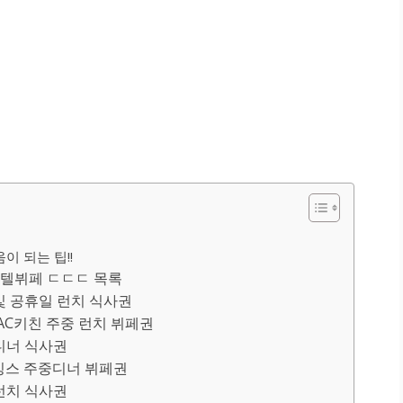
 되는 팁!!
텔뷔페 ㄷㄷㄷ 목록
 및 공휴일 런치 식사권
 AC키친 주중 런치 뷔페권
 디너 식사권
 더킹스 주중디너 뷔페권
 런치 식사권