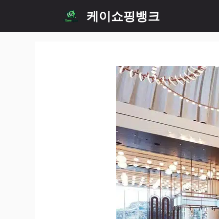
Skip
케이쇼핑뱅크
to
content