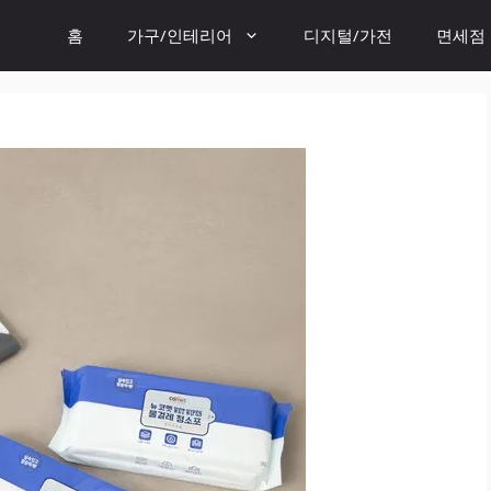
홈
가구/인테리어
디지털/가전
면세점