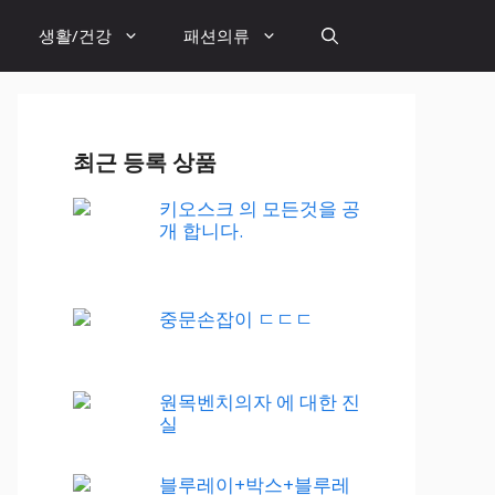
생활/건강
패션의류
최근 등록 상품
키오스크 의 모든것을 공
개 합니다.
중문손잡이 ㄷㄷㄷ
원목벤치의자 에 대한 진
실
블루레이+박스+블루레