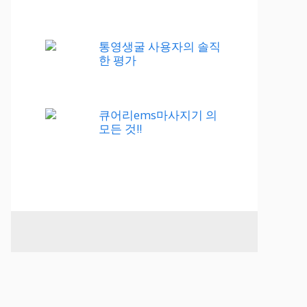
통영생굴 사용자의 솔직
한 평가
큐어리ems마사지기 의
모든 것!!