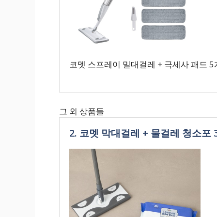
코멧 스프레이 밀대걸레 + 극세사 패드 5개
그 외 상품들
2. 코멧 막대걸레 + 물걸레 청소포 3