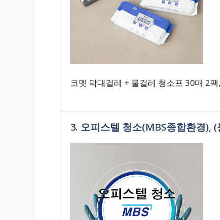
코멧 막대걸레 + 물걸레 청소포 30매 2팩
3. 오피스텔 청소(MBS종합환경), (문의 1