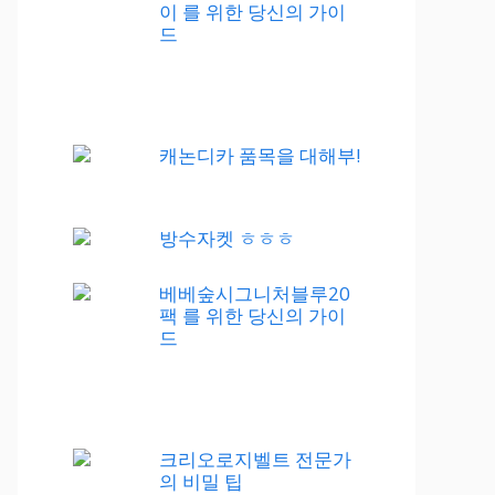
이 를 위한 당신의 가이
드
캐논디카 품목을 대해부!
방수자켓 ㅎㅎㅎ
베베숲시그니처블루20
팩 를 위한 당신의 가이
드
크리오로지벨트 전문가
의 비밀 팁