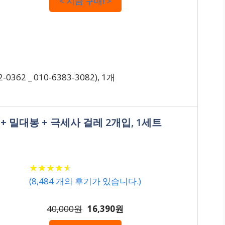
< 지금 구매! >
62 _ 010-6383-3082), 1개
+ 밀대봉 + 극세사 걸레 2개입, 1세트
★
★
★
★
★
★
★
★
★
★
(
8,484
개의 후기가 있습니다.)
40,000원
16,390원