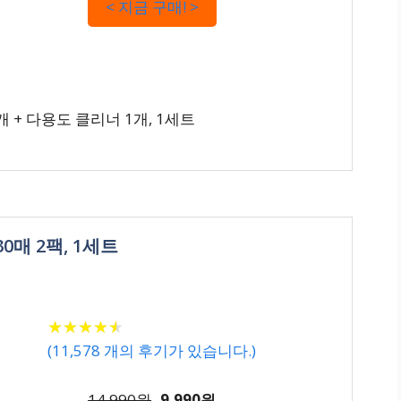
< 지금 구매! >
 + 다용도 클리너 1개, 1세트
0매 2팩, 1세트
★
★
★
★
★
★
★
★
★
★
(
11,578
개의 후기가 있습니다.)
14,990원
9,990원