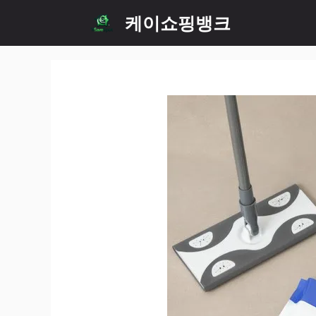
Skip
케이쇼핑뱅크
to
content