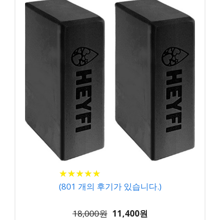
★
★
★
★
★
★
★
★
★
★
(
801
개의 후기가 있습니다.)
18,000원
11,400원