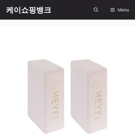
Skip
케이쇼핑뱅크
Menu
to
content