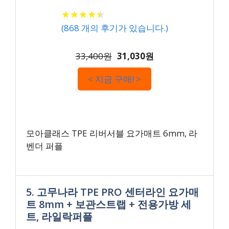
★
★
★
★
★
★
★
★
★
★
(
868
개의 후기가 있습니다.)
33,400원
31,030원
< 지금 구매! >
모아클래스 TPE 리버서블 요가매트 6mm, 라
벤더 퍼플
5. 고무나라 TPE PRO 센터라인 요가매
트 8mm + 보관스트랩 + 전용가방 세
트, 라일락퍼플