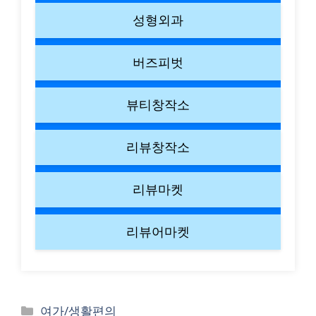
성형외과
버즈피벗
뷰티창작소
리뷰창작소
리뷰마켓
리뷰어마켓
Categories
여가/생활편의