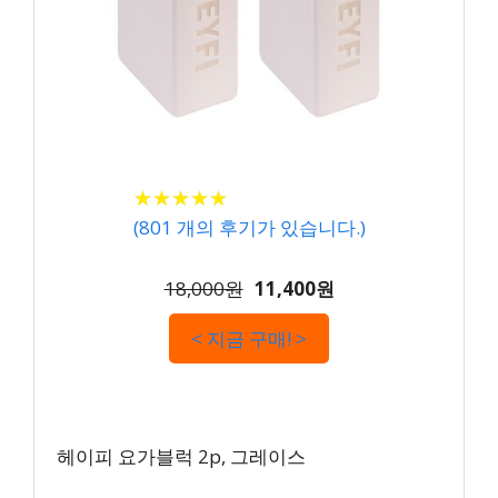
★
★
★
★
★
★
★
★
★
★
(
801
개의 후기가 있습니다.)
18,000원
11,400원
< 지금 구매! >
헤이피 요가블럭 2p, 그레이스