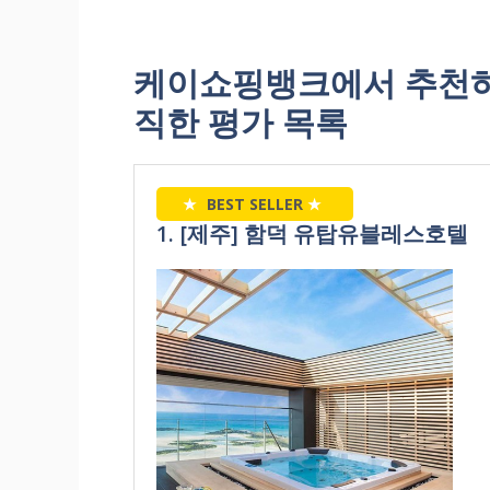
케이쇼핑뱅크에서 추천하
직한 평가 목록
★
BEST SELLER
★
1. [제주] 함덕 유탑유블레스호텔