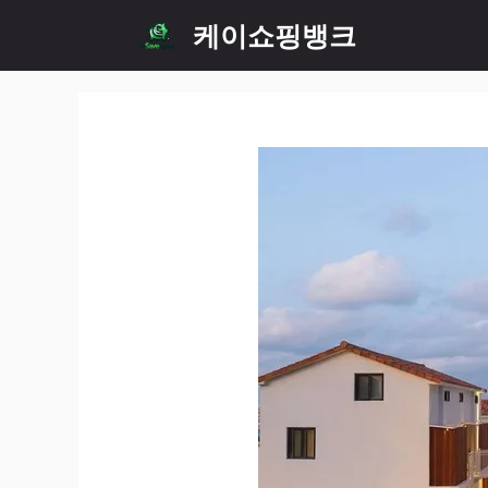
Skip
케이쇼핑뱅크
to
content