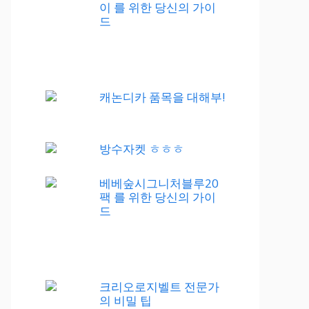
이 를 위한 당신의 가이
드
캐논디카 품목을 대해부!
방수자켓 ㅎㅎㅎ
베베숲시그니처블루20
팩 를 위한 당신의 가이
드
크리오로지벨트 전문가
의 비밀 팁