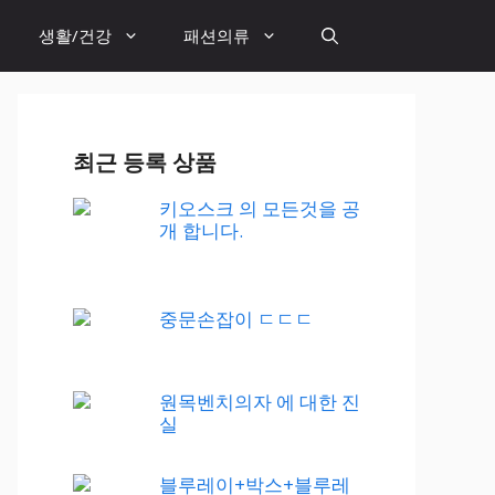
생활/건강
패션의류
최근 등록 상품
키오스크 의 모든것을 공
개 합니다.
중문손잡이 ㄷㄷㄷ
원목벤치의자 에 대한 진
실
블루레이+박스+블루레