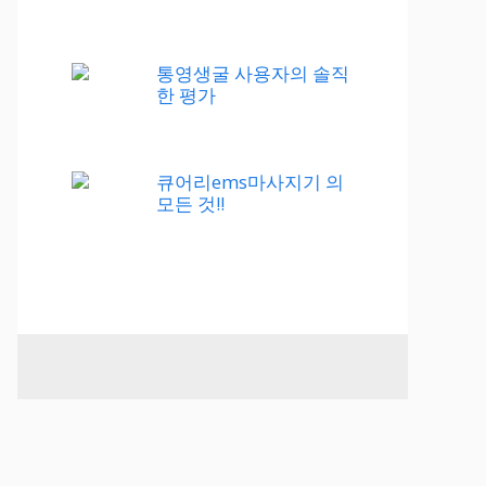
통영생굴 사용자의 솔직
한 평가
큐어리ems마사지기 의
모든 것!!