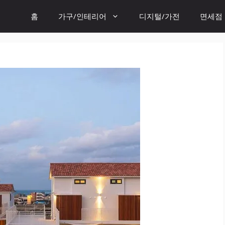
홈
가구/인테리어
디지털/가전
면세점