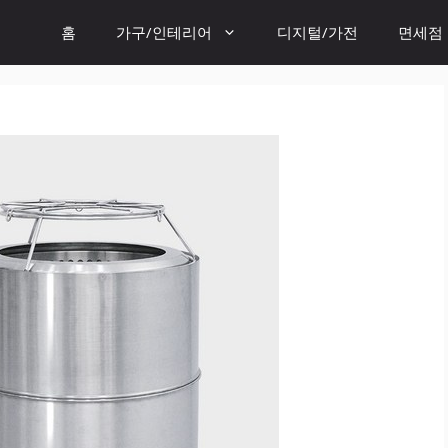
홈
가구/인테리어
디지털/가전
면세점