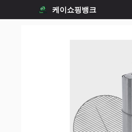
Skip
케이쇼핑뱅크
to
content