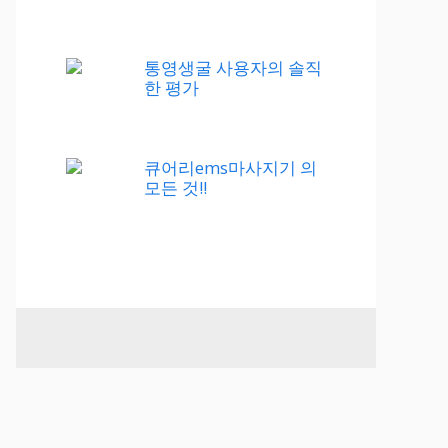
통영생굴 사용자의 솔직
한 평가
큐어리ems마사지기 의
모든 것!!