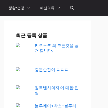
생활/건강
패션의류
최근 등록 상품
키오스크 의 모든것을 공
개 합니다.
중문손잡이 ㄷㄷㄷ
원목벤치의자 에 대한 진
실
블루레이+박스+블루레