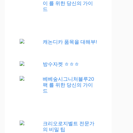
이 를 위한 당신의 가이
드
캐논디카 품목을 대해부!
방수자켓 ㅎㅎㅎ
베베숲시그니처블루20
팩 를 위한 당신의 가이
드
크리오로지벨트 전문가
의 비밀 팁