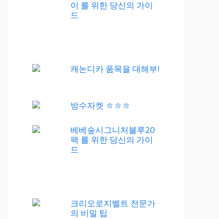
이 를 위한 당신의 가이
드
캐논디카 품목을 대해부!
방수자켓 ㅎㅎㅎ
베베숲시그니처블루20
팩 를 위한 당신의 가이
드
크리오로지벨트 전문가
의 비밀 팁