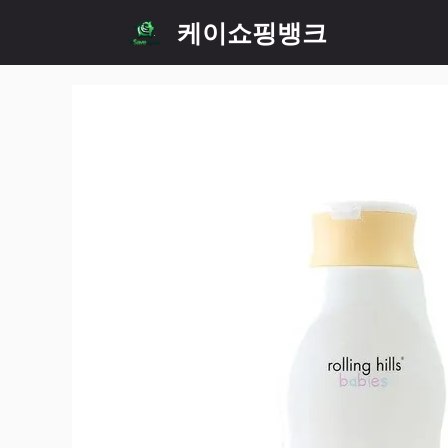
Skip
케이쇼핑뱅크
to
content