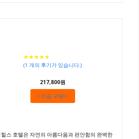
★
★
★
★
★
★
★
★
★
★
(
1
개의 후기가 있습니다.)
217,800원
< 지금 구매! >
롤링힐스 호텔은 자연의 아름다움과 편안함의 완벽한