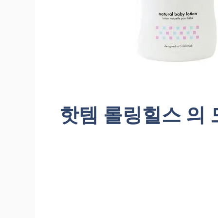
핫템 롤링힐스 의 모