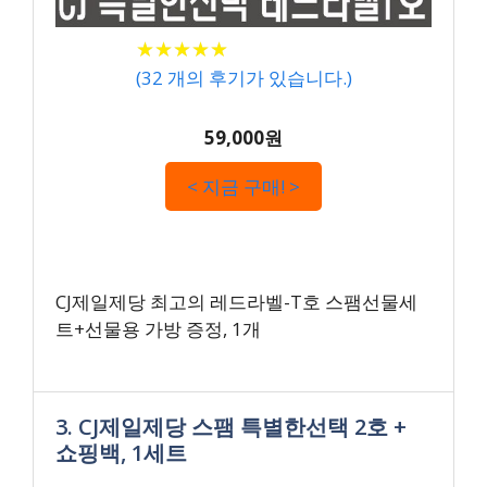
★
★
★
★
★
★
★
★
★
★
(
32
개의 후기가 있습니다.)
59,000원
< 지금 구매! >
CJ제일제당 최고의 레드라벨-T호 스팸선물세
트+선물용 가방 증정, 1개
3. CJ제일제당 스팸 특별한선택 2호 +
쇼핑백, 1세트