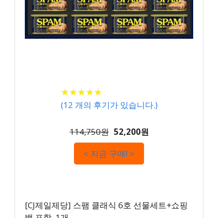
★
★
★
★
★
★
★
★
★
★
(
12
개의 후기가 있습니다.)
114,750원
52,200원
< 지금 구매! >
[CJ제일제당] 스팸 클래식 6호 선물세트+쇼핑
백 포함, 1개