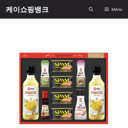
Skip
케이쇼핑뱅크
Menu
to
content