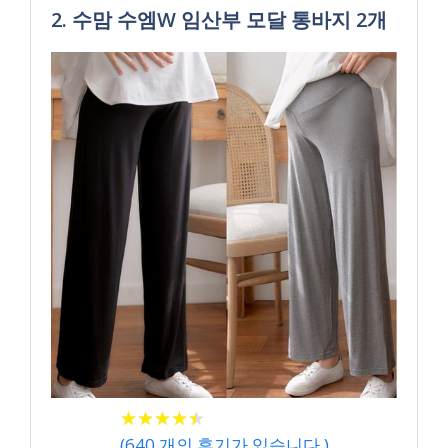
2. 수맘 수엠W 임산부 모달 통바지 2개
★
★
★
★
★
★
★
★
★
★
(
640
개의 후기가 있습니다.)