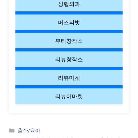
성형외과
버즈피벗
뷰티창작소
리뷰창작소
리뷰마켓
리뷰어마켓
Categories
출산/육아