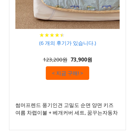
★
★
★
★
★
★
★
★
★
★
(
6
개의 후기가 있습니다.)
123,200원
73,900원
< 지금 구매! >
썸머프렌드 풍기인견 고밀도 순면 양면 키즈
여름 차렵이불 + 베개커버 세트, 꿈꾸는자동차