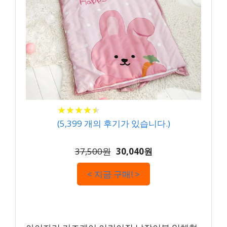
★
★
★
★
★
★
★
★
★
★
(
5,399
개의 후기가 있습니다.)
37,500원
30,040원
< 지금 구매! >