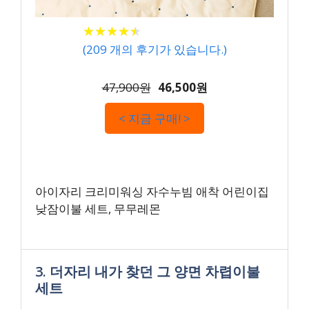
★
★
★
★
★
★
★
★
★
★
(
209
개의 후기가 있습니다.)
47,900원
46,500원
< 지금 구매! >
아이자리 크리미워싱 자수누빔 애착 어린이집
낮잠이불 세트, 무무레몬
3. 더자리 내가 찾던 그 양면 차렵이불
세트