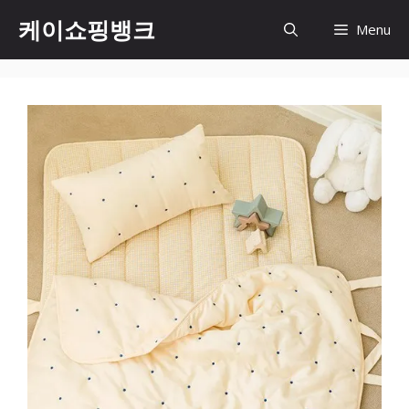
Skip
케이쇼핑뱅크
Menu
to
content