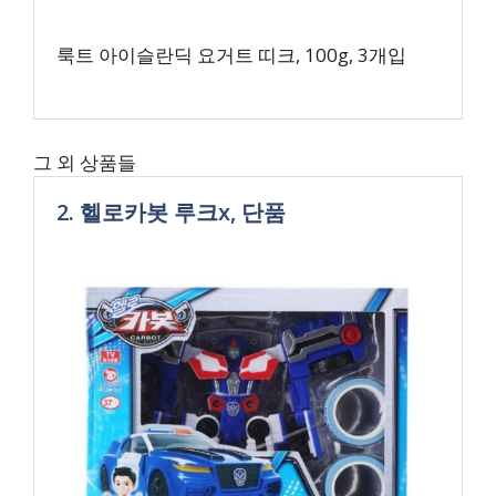
룩트 아이슬란딕 요거트 띠크, 100g, 3개입
그 외 상품들
2. 헬로카봇 루크x, 단품