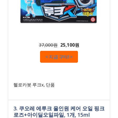
37,000원
25,100원
< 지금 구매! >
헬로카봇 루크x, 단품
3. 쿠오레 에루크 올인원 케어 오일 핑크
로즈+아이딜오일파일, 1개, 15ml