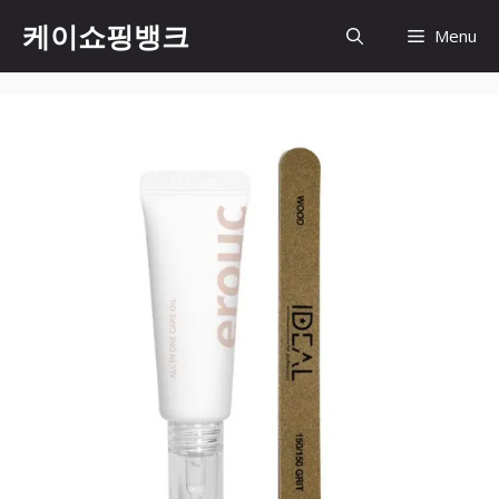
Skip
케이쇼핑뱅크
Menu
to
content