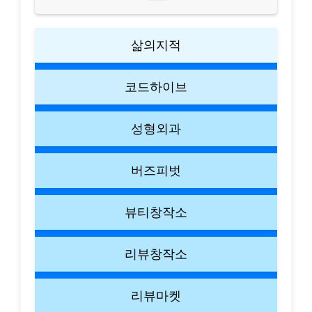
삶의지적
코드하이브
성형외과
버즈피벗
뷰티창작소
리뷰창작소
리뷰마켓