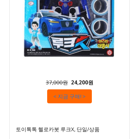
37,000원
24,200원
< 지금 구매! >
토이톡톡 헬로카봇 루크X, 단일/상품