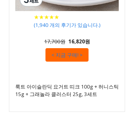
★
★
★
★
★
★
★
★
★
★
(
1,940
개의 후기가 있습니다.)
17,700원
16,820원
< 지금 구매! >
룩트 아이슬란딕 요거트 띠크 100g + 허니스틱
15g + 그래놀라 클러스터 25g, 3세트