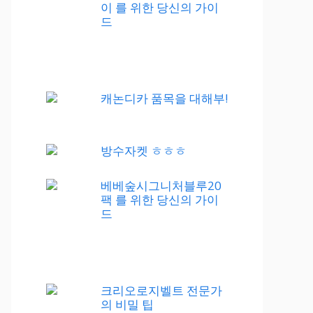
이 를 위한 당신의 가이
드
캐논디카 품목을 대해부!
방수자켓 ㅎㅎㅎ
베베숲시그니처블루20
팩 를 위한 당신의 가이
드
크리오로지벨트 전문가
의 비밀 팁