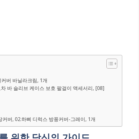
절커버 바닐라크림, 1개
모차 바 슬리브 케이스 보호 팔걸이 액세서리, [08]
커버, 02.하삐 디럭스 방풍커버-그레이, 1개
를 위한 당신의 가이드