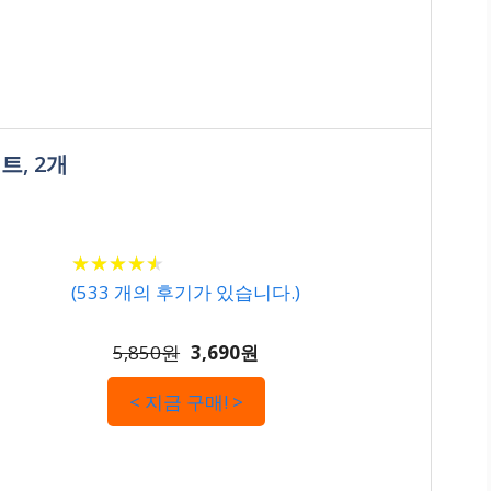
트, 2개
★
★
★
★
★
★
★
★
★
★
(
533
개의 후기가 있습니다.)
5,850원
3,690원
< 지금 구매! >