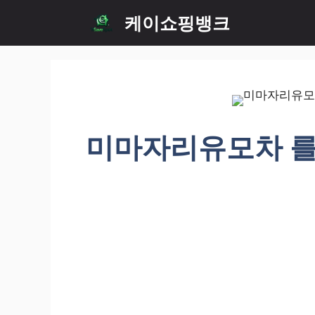
Skip
케이쇼핑뱅크
to
content
미마자리유모차 를