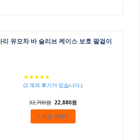
 사리 유모차 바 슬리브 케이스 보호 팔걸이
★
★
★
★
★
★
★
★
★
★
(
2
개의 후기가 있습니다.)
32,700원
22,880원
< 지금 구매! >