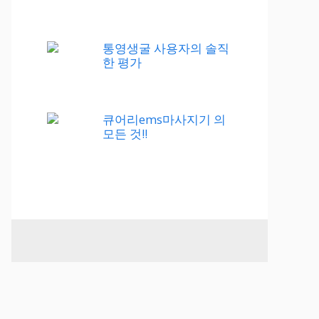
통영생굴 사용자의 솔직
한 평가
큐어리ems마사지기 의
모든 것!!