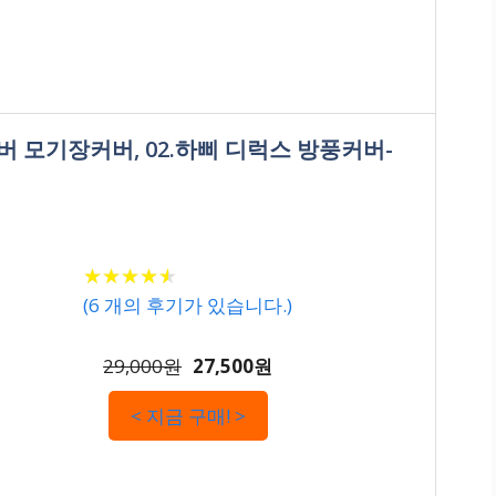
버 모기장커버, 02.하삐 디럭스 방풍커버-
★
★
★
★
★
★
★
★
★
★
(
6
개의 후기가 있습니다.)
29,000원
27,500원
< 지금 구매! >