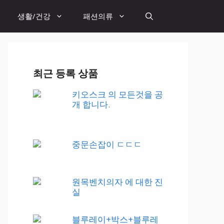
생활/건강
패션의류
최근 등록 상품
키오스크 의 모든것을 공
개 합니다.
중문손잡이 ㄷㄷㄷ
원목벤치의자 에 대한 진
실
블루레이+박스+블루레