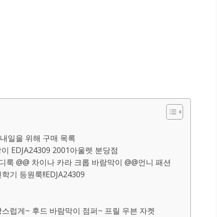
내일을 위해 구매 목록
 EDJA24309 2001아울렛 분당점
 코디룩 @@ 차이나 카라 크롭 바람막이 @@언니 패션
기 등원룩!!EDJA24309
사랑스럽게~ 후드 바람막이 점퍼~ 프릴 우븐 자켓