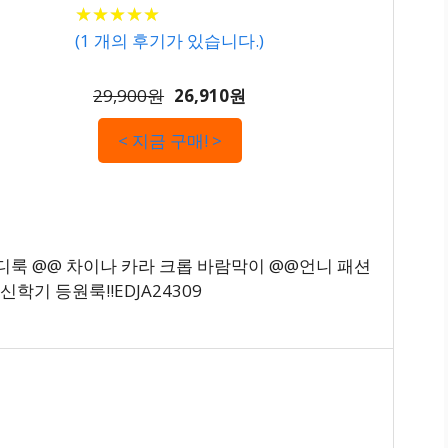
★
★
★
★
★
★
★
★
★
★
(
1
개의 후기가 있습니다.)
29,900원
26,910원
< 지금 구매! >
코디룩 @@ 차이나 카라 크롭 바람막이 @@언니 패션
학기 등원룩!!EDJA24309