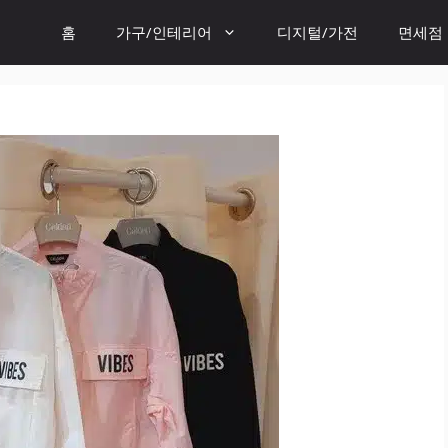
홈
가구/인테리어
디지털/가전
면세점