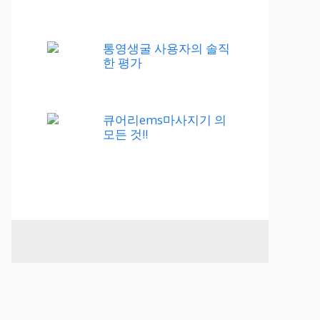
통영생굴 사용자의 솔직
한 평가
큐어리ems마사지기 의
모든 것!!