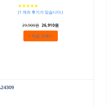
★
★
★
★
★
★
★
★
★
★
(
1
개의 후기가 있습니다.)
29,900원
26,910원
< 지금 구매! >
24309