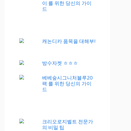
이 를 위한 당신의 가이
드
캐논디카 품목을 대해부!
방수자켓 ㅎㅎㅎ
베베숲시그니처블루20
팩 를 위한 당신의 가이
드
크리오로지벨트 전문가
의 비밀 팁