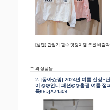
[셀덴] 간절기 필수 멋쟁이템 크롭 바람막이
그 외 상품들
2. [동아쇼핑] 2024년 여름 신
이 @@언니 패션@@홑겹 여름 점
룩!!EDJA24309