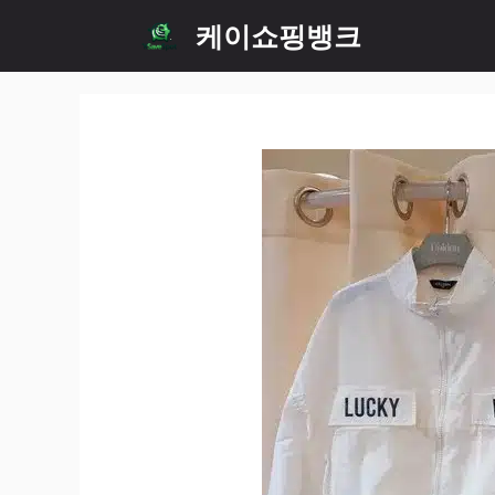
Skip
케이쇼핑뱅크
to
content