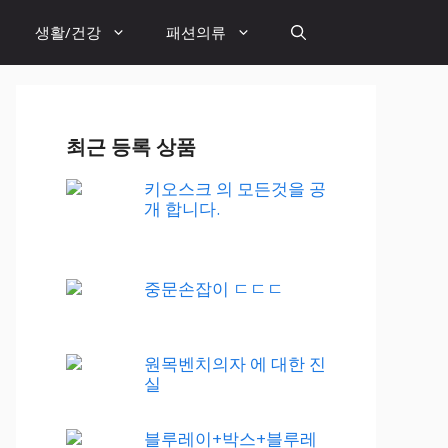
생활/건강
패션의류
최근 등록 상품
키오스크 의 모든것을 공
개 합니다.
중문손잡이 ㄷㄷㄷ
원목벤치의자 에 대한 진
실
블루레이+박스+블루레