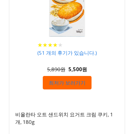
★
★
★
★
★
★
★
★
★
★
(
51
개의 후기가 있습니다.)
5,890원
5,500원
최저가 보러가기
비올란타 오트 샌드위치 요거트 크림 쿠키, 1
개, 180g