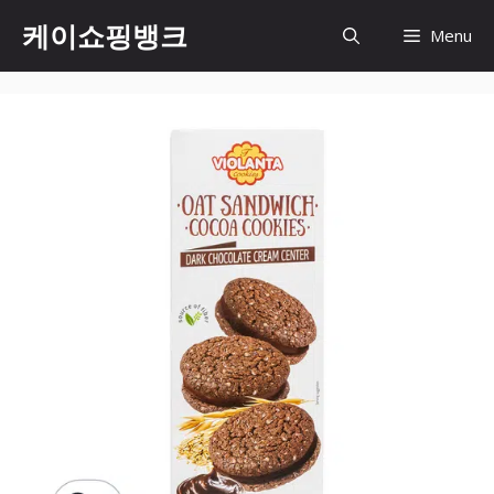
Skip
케이쇼핑뱅크
Menu
to
content