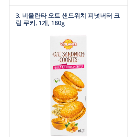
3. 비올란타 오트 샌드위치 피넛버터 크
림 쿠키, 1개, 180g