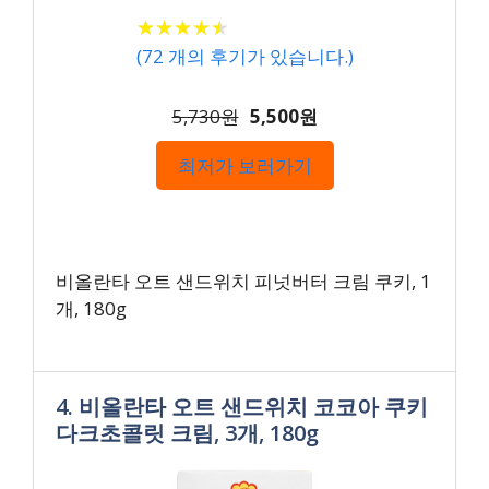
★
★
★
★
★
★
★
★
★
★
(
72
개의 후기가 있습니다.)
5,730원
5,500원
최저가 보러가기
비올란타 오트 샌드위치 피넛버터 크림 쿠키, 1
개, 180g
4. 비올란타 오트 샌드위치 코코아 쿠키
다크초콜릿 크림, 3개, 180g