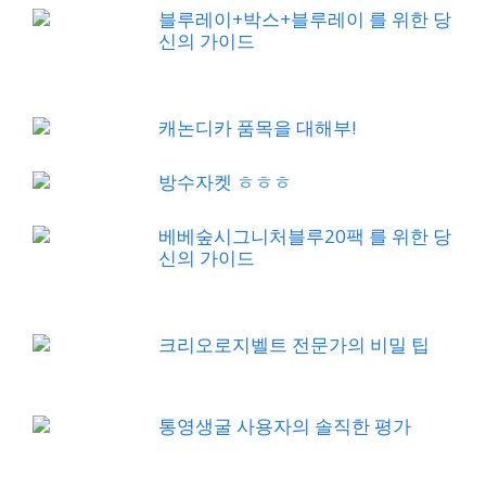
블루레이+박스+블루레이 를 위한 당
신의 가이드
캐논디카 품목을 대해부!
방수자켓 ㅎㅎㅎ
베베숲시그니처블루20팩 를 위한 당
신의 가이드
크리오로지벨트 전문가의 비밀 팁
통영생굴 사용자의 솔직한 평가