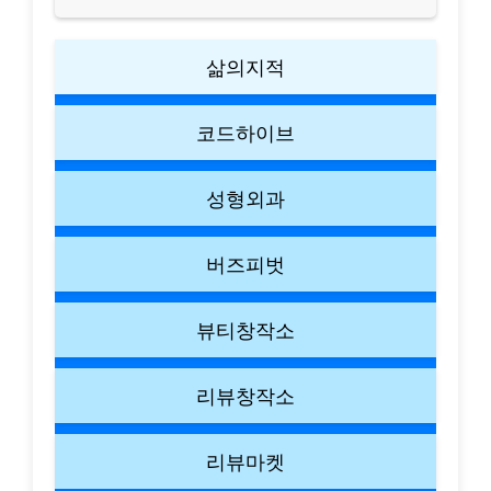
삶의지적
코드하이브
성형외과
버즈피벗
뷰티창작소
리뷰창작소
리뷰마켓