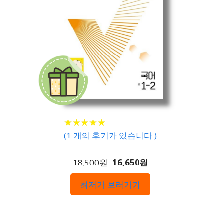
★
★
★
★
★
★
★
★
★
★
(
1
개의 후기가 있습니다.)
18,500원
16,650원
최저가 보러가기