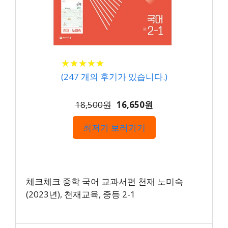
★
★
★
★
★
★
★
★
★
★
(
247
개의 후기가 있습니다.)
18,500원
16,650원
최저가 보러가기
체크체크 중학 국어 교과서편 천재 노미숙
(2023년), 천재교육, 중등 2-1