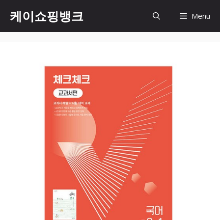
Skip
케이쇼핑뱅크
Menu
to
content