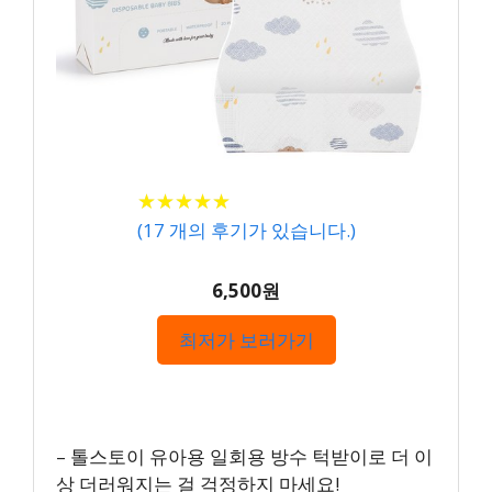
★
★
★
★
★
★
★
★
★
★
(
17
개의 후기가 있습니다.)
6,500원
최저가 보러가기
– 톨스토이 유아용 일회용 방수 턱받이로 더 이
상 더러워지는 걸 걱정하지 마세요!