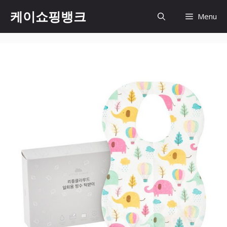
Skip
케이쇼핑뱅크
Menu
to
content