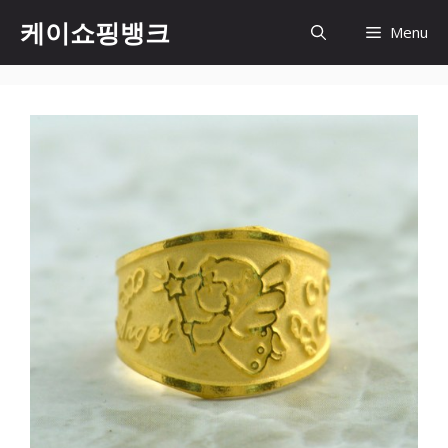
Skip
케이쇼핑뱅크
Menu
to
content