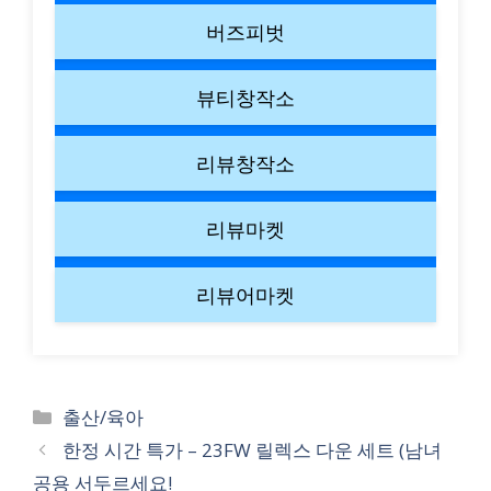
버즈피벗
뷰티창작소
리뷰창작소
리뷰마켓
리뷰어마켓
Categories
출산/육아
한정 시간 특가 – 23FW 릴렉스 다운 세트 (남녀
공용 서두르세요!