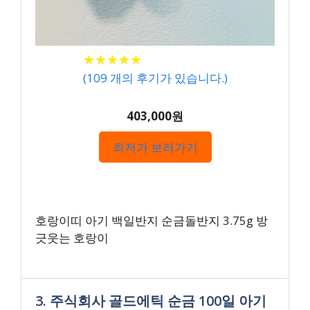
★
★
★
★
★
★
★
★
★
★
(
109
개의 후기가 있습니다.)
403,000원
최저가 보러가기
호랑이띠 아기 백일반지 순금돌반지 3.75g 방
긋웃는 호랑이
3. 주식회사 골드에틱 순금 100일 아기