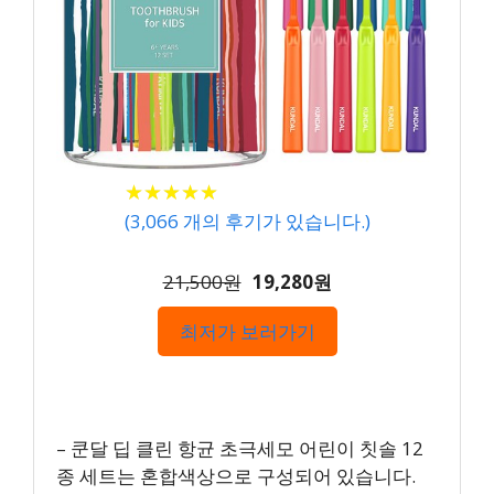
★
★
★
★
★
★
★
★
★
★
(
3,066
개의 후기가 있습니다.)
21,500원
19,280원
최저가 보러가기
– 쿤달 딥 클린 항균 초극세모 어린이 칫솔 12
종 세트는 혼합색상으로 구성되어 있습니다.