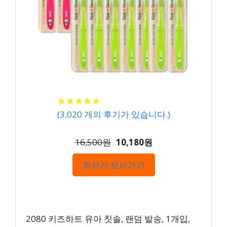
★
★
★
★
★
★
★
★
★
★
(
3,020
개의 후기가 있습니다.)
16,500원
10,180원
최저가 보러가기
2080 키즈하트 유아 칫솔, 랜덤 발송, 1개입,