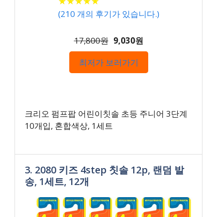
★
★
★
★
★
★
★
★
★
★
(
210
개의 후기가 있습니다.)
17,800원
9,030원
최저가 보러가기
크리오 펌프팝 어린이칫솔 초등 주니어 3단계
10개입, 혼합색상, 1세트
3. 2080 키즈 4step 칫솔 12p, 랜덤 발
송, 1세트, 12개