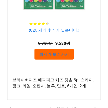
★
★
★
★
★
★
★
★
★
★
(
820
개의 후기가 있습니다.)
9,790원
9,580원
최저가 보러가기
브러쉬버디즈 페파피그 키즈 칫솔 6p, 스카이,
핑크, 라임, 오렌지, 블루, 민트, 6개입, 2개