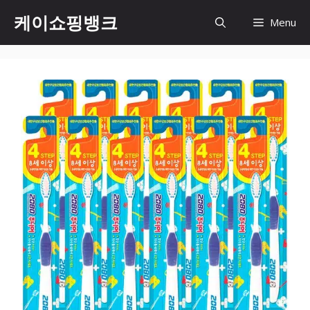
Skip
케이쇼핑뱅크
Menu
to
content