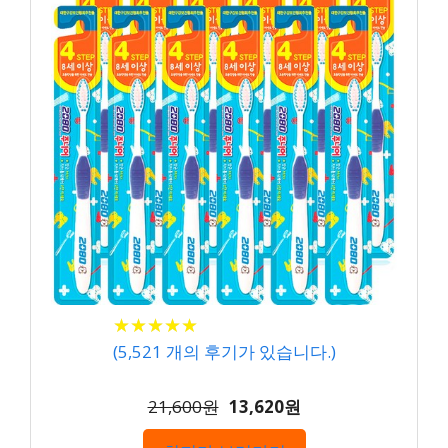
★
★
★
★
★
★
★
★
★
★
(
5,521
개의 후기가 있습니다.)
21,600원
13,620원