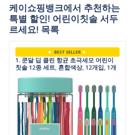
케이쇼핑뱅크에서 추천하는
특별 할인! 어린이칫솔 서두
르세요! 목록
★
BEST SELLER
★
1. 쿤달 딥 클린 항균 초극세모 어린이
칫솔 12종 세트, 혼합색상, 12개입, 1개