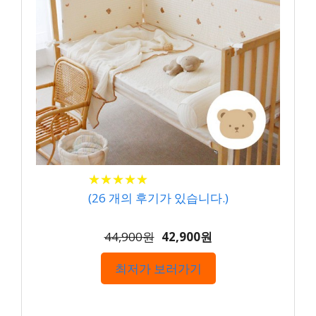
★
★
★
★
★
★
★
★
★
★
(
26
개의 후기가 있습니다.)
44,900원
42,900원
최저가 보러가기