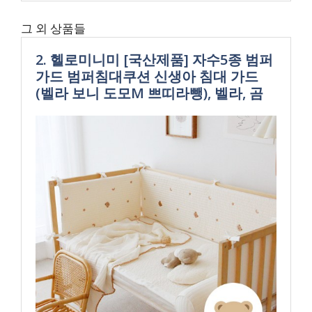
그 외 상품들
2. 헬로미니미 [국산제품] 자수5종 범퍼
가드 범퍼침대쿠션 신생아 침대 가드
(벨라 보니 도모M 쁘띠라뺑), 벨라, 곰