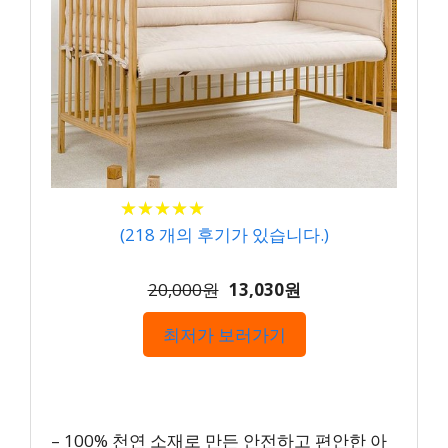
★
★
★
★
★
★
★
★
★
★
(
218
개의 후기가 있습니다.)
20,000원
13,030원
최저가 보러가기
– 100% 천연 소재로 만든 안전하고 편안한 아