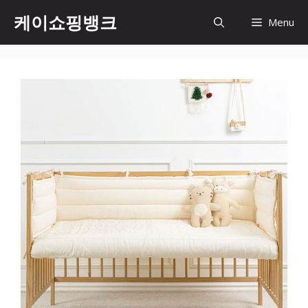
Skip
케이쇼핑뱅크
Menu
to
content