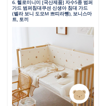
6. 헬로미니미 [국산제품] 자수5종 범퍼
가드 범퍼침대쿠션 신생아 침대 가드
(벨라 보니 도모M 쁘띠라뺑), 보니스마
트, 토끼