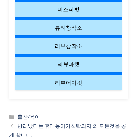
버즈피벗
뷰티창작소
리뷰창작소
리뷰마켓
리뷰어마켓
Categories
출산/육아
난리났다는 휴대용아기식탁의자 의 모든것을 공
개 합니다.