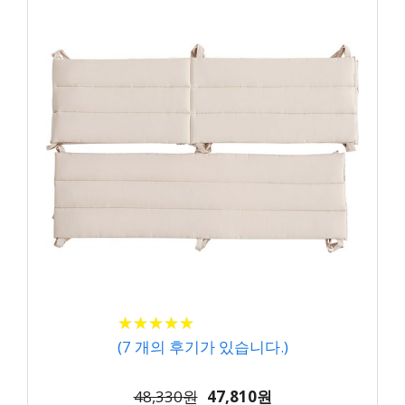
★
★
★
★
★
★
★
★
★
★
(
7
개의 후기가 있습니다.)
48,330원
47,810원