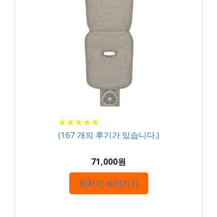
★
★
★
★
★
★
★
★
★
★
(
167
개의 후기가 있습니다.)
71,000원
최저가 보러가기