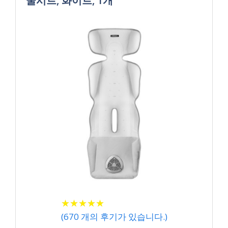
쿨시트, 화이트, 1개
★
★
★
★
★
★
★
★
★
★
(
670
개의 후기가 있습니다.)