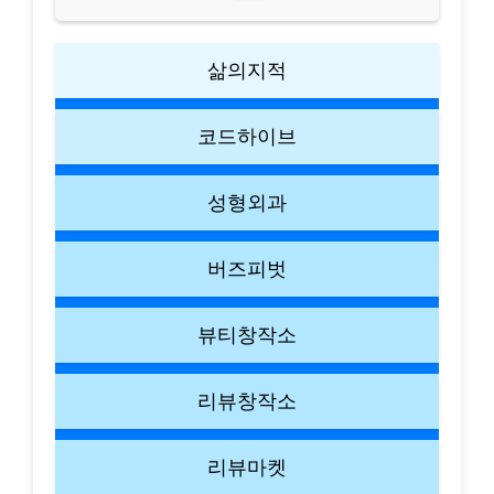
삶의지적
코드하이브
성형외과
버즈피벗
뷰티창작소
리뷰창작소
리뷰마켓