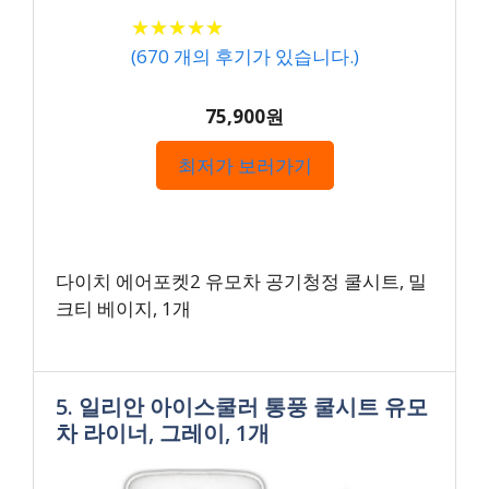
★
★
★
★
★
★
★
★
★
★
(
670
개의 후기가 있습니다.)
75,900원
최저가 보러가기
다이치 에어포켓2 유모차 공기청정 쿨시트, 밀
크티 베이지, 1개
5. 일리안 아이스쿨러 통풍 쿨시트 유모
차 라이너, 그레이, 1개