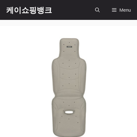
Skip
케이쇼핑뱅크
Menu
to
content