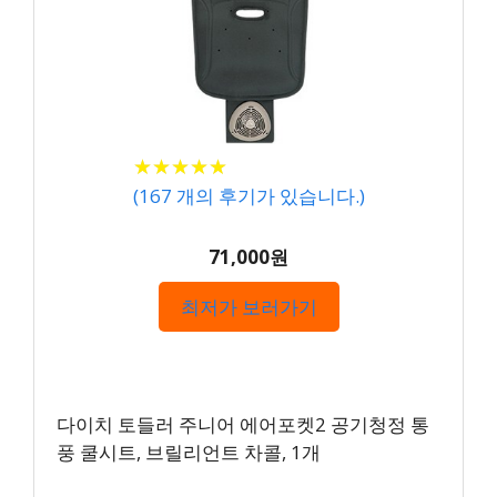
★
★
★
★
★
★
★
★
★
★
(
167
개의 후기가 있습니다.)
71,000원
최저가 보러가기
다이치 토들러 주니어 에어포켓2 공기청정 통
풍 쿨시트, 브릴리언트 차콜, 1개