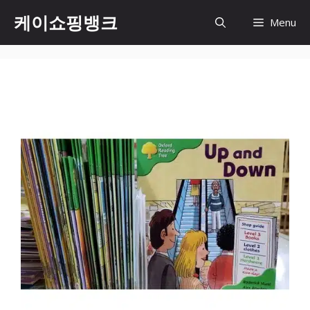
Skip
케이쇼핑뱅크
Menu
to
content