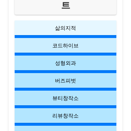
트
삶의지적
코드하이브
성형외과
버즈피벗
뷰티창작소
리뷰창작소