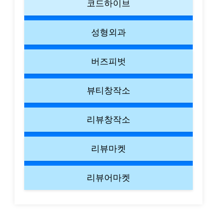
코드하이브
성형외과
버즈피벗
뷰티창작소
리뷰창작소
리뷰마켓
리뷰어마켓