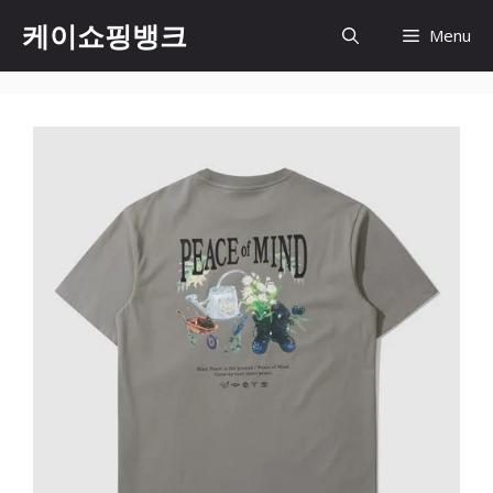
Skip
케이쇼핑뱅크
Menu
to
content