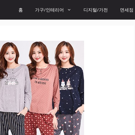
홈
가구/인테리어
디지털/가전
면세점