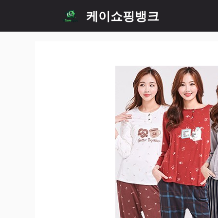
Skip
케이쇼핑뱅크
to
content