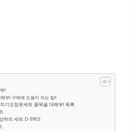
부!
부! 구매에 도움이 되는 팁!!
치기모잠옷세트 품목을 대해부! 목록
세트
하의 세트 D-9903
트