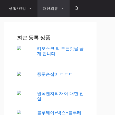
생활/건강
패션의류
최근 등록 상품
키오스크 의 모든것을 공
개 합니다.
중문손잡이 ㄷㄷㄷ
원목벤치의자 에 대한 진
실
블루레이+박스+블루레