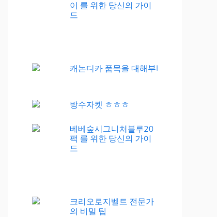
이 를 위한 당신의 가이
드
캐논디카 품목을 대해부!
방수자켓 ㅎㅎㅎ
베베숲시그니처블루20
팩 를 위한 당신의 가이
드
크리오로지벨트 전문가
의 비밀 팁