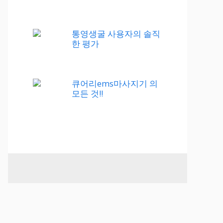
통영생굴 사용자의 솔직
한 평가
큐어리ems마사지기 의
모든 것!!