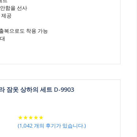
세트
편안함을 선사
 제공
외출복으로도 착용 가능
확대
 잠옷 상하의 세트 D-9903
★
★
★
★
★
★
★
★
★
★
(
1,042
개의 후기가 있습니다.)