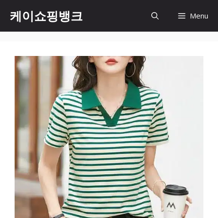
Skip
케이쇼핑뱅크
Menu
to
content