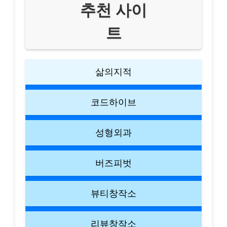
추천 사이
트
삶의지적
코드하이브
성형외과
버즈피벗
뷰티창작소
리뷰창작소