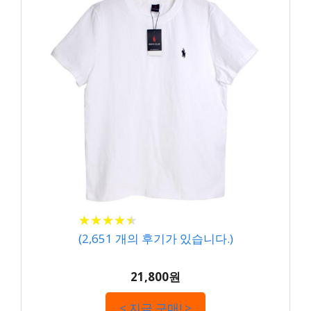
★
★
★
★
★
★
★
★
★
★
(
2,651
개의 후기가 있습니다.)
21,800원
< 지금 구매! >