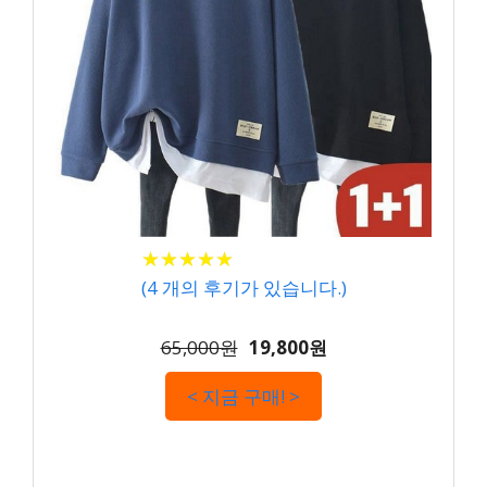
★
★
★
★
★
★
★
★
★
★
(
4
개의 후기가 있습니다.)
65,000원
19,800원
< 지금 구매! >