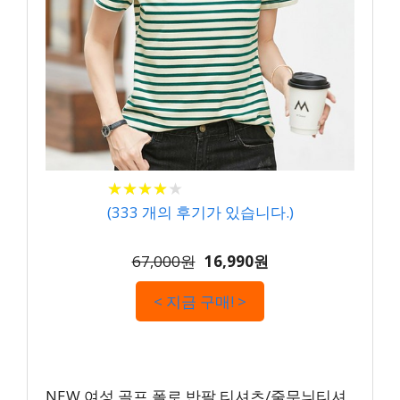
★
★
★
★
★
★
★
★
★
★
(
333
개의 후기가 있습니다.)
67,000원
16,990원
< 지금 구매! >
NEW 여성 골프 폴로 반팔 티셔츠/줄무늬티셔