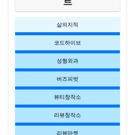
트
삶의지적
코드하이브
성형외과
버즈피벗
뷰티창작소
리뷰창작소
리뷰마켓