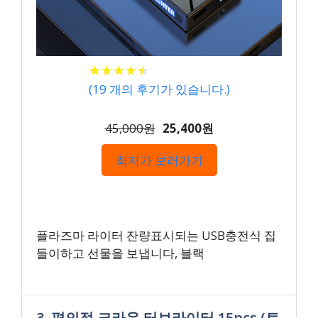
★
★
★
★
★
★
★
★
★
★
(
19
개의 후기가 있습니다.)
45,000원
25,400원
최저가 보러가기
플라즈마 라이터 잔량표시되는 USB충전식 집
들이하고 선물을 보냅니다, 블랙
3. 편의점 크라운 터보라이터 15pcs (토