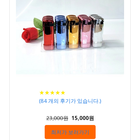
★
★
★
★
★
★
★
★
★
★
(
84
개의 후기가 있습니다.)
23,000원
15,000원
최저가 보러가기