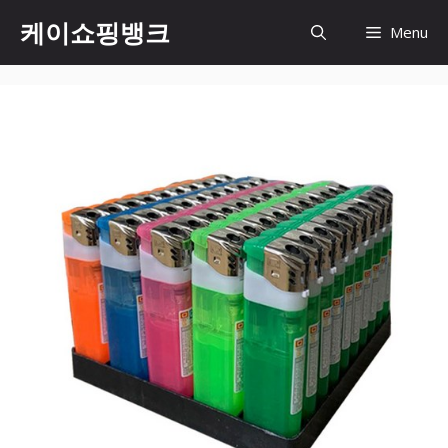
Skip
케이쇼핑뱅크
Menu
to
content