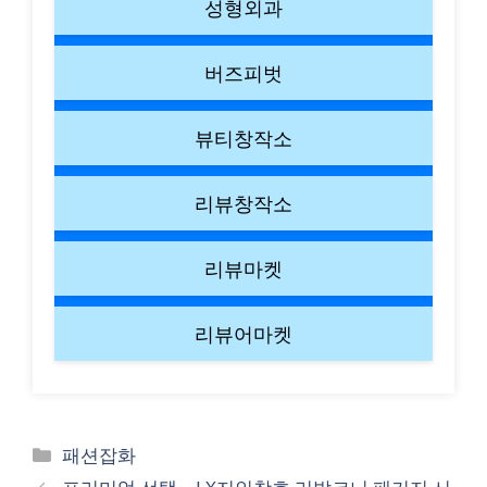
성형외과
버즈피벗
뷰티창작소
리뷰창작소
리뷰마켓
리뷰어마켓
Categories
패션잡화