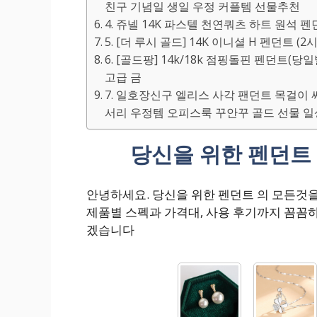
친구 기념일 생일 우정 커플템 선물추천
4. 쥬넬 14K 파스텔 천연쿼츠 하트 원석 펜던트
5. [더 루시 골드] 14K 이니셜 H 펜던트 (
6. [골드팡] 14k/18k 점핑돌핀 펜던트
고급 금
7. 일호장신구 엘리스 사각 팬던트 목걸이
서리 우정템 오피스룩 꾸안꾸 골드 선물 
당신을 위한 펜던트 
안녕하세요. 당신을 위한 펜던트 의 모든것
제품별 스펙과 가격대, 사용 후기까지 꼼꼼
겠습니다