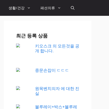
생활/건강
패션의류
최근 등록 상품
키오스크 의 모든것을 공
개 합니다.
중문손잡이 ㄷㄷㄷ
원목벤치의자 에 대한 진
실
블루레이+박스+블루레