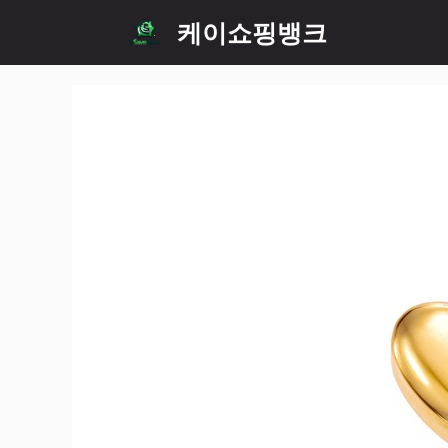
Skip
케이쇼핑뱅크
to
content