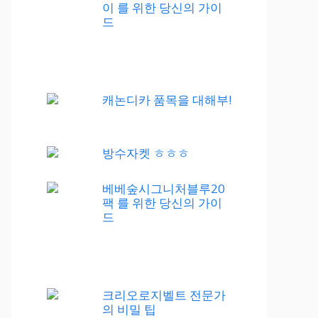
이 를 위한 당신의 가이
드
캐논디카 품목을 대해부!
방수자켓 ㅎㅎㅎ
베베숲시그니처블루20
팩 를 위한 당신의 가이
드
크리오로지벨트 전문가
의 비밀 팁