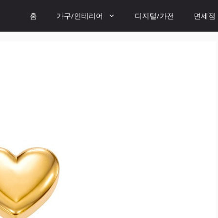
홈
가구/인테리어
디지털/가전
면세점