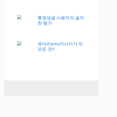
통영생굴 사용자의 솔직
한 평가
큐어리ems마사지기 의
모든 것!!