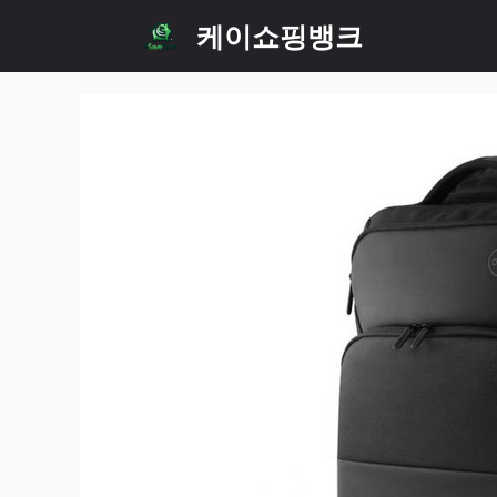
Skip
케이쇼핑뱅크
to
content