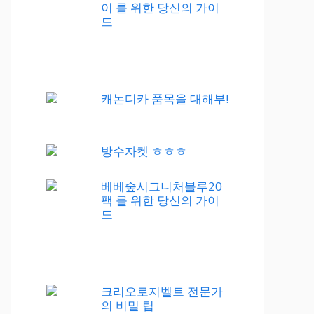
이 를 위한 당신의 가이
드
캐논디카 품목을 대해부!
방수자켓 ㅎㅎㅎ
베베숲시그니처블루20
팩 를 위한 당신의 가이
드
크리오로지벨트 전문가
의 비밀 팁