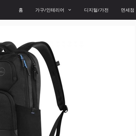
홈
가구/인테리어
디지털/가전
면세점