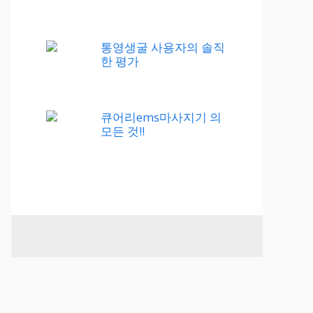
통영생굴 사용자의 솔직
한 평가
큐어리ems마사지기 의
모든 것!!