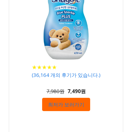
★
★
★
★
★
★
★
★
★
★
(
36,164
개의 후기가 있습니다.)
7,980원
7,490원
최저가 보러가기