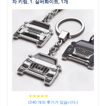
차 키링, 1. 실버화이트, 1개
★
★
★
★
★
★
★
★
★
★
(
340
개의 후기가 있습니다.)