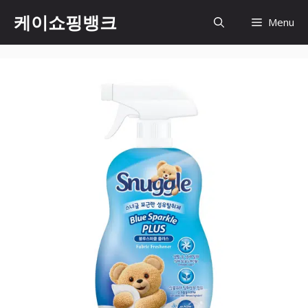
Skip
케이쇼핑뱅크
Menu
to
content