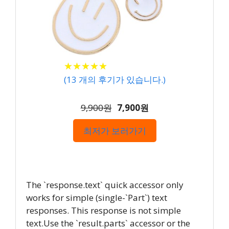
★
★
★
★
★
★
★
★
★
★
(
13
개의 후기가 있습니다.)
9,900원
7,900원
최저가 보러가기
The `response.text` quick accessor only
works for simple (single-`Part`) text
responses. This response is not simple
text.Use the `result.parts` accessor or the