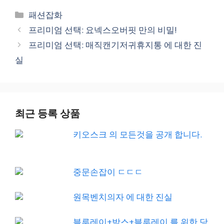
Categories
패션잡화
프리미엄 선택: 요넥스오버핏 만의 비밀!
프리미엄 선택: 매직캔기저귀휴지통 에 대한 진
실
최근 등록 상품
키오스크 의 모든것을 공개 합니다.
중문손잡이 ㄷㄷㄷ
원목벤치의자 에 대한 진실
블루레이+박스+블루레이 를 위한 당