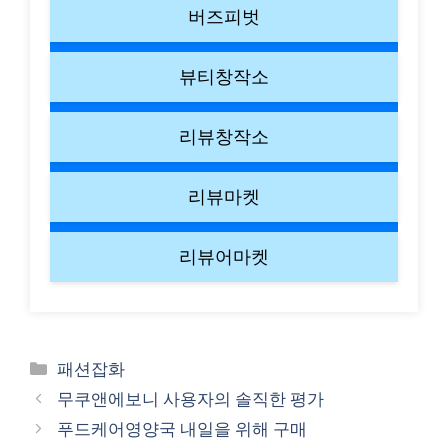
버즈피벗
뷰티창작소
리뷰창작소
리뷰마켓
리뷰어마켓
Categories
패션잡화
무쿠앤에보니 사용자의 솔직한 평가
푸드케어영양국 내일을 위해 구매