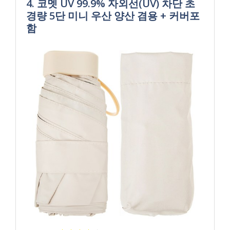
4. 코멧 UV 99.9% 자외선(UV) 차단 초
경량 5단 미니 우산 양산 겸용 + 커버포
함