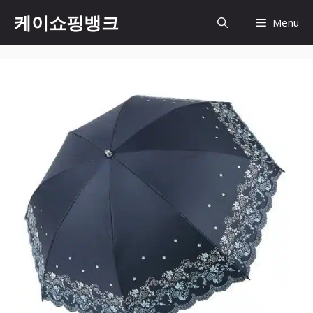
Skip
케이쇼핑뱅크
Menu
to
content