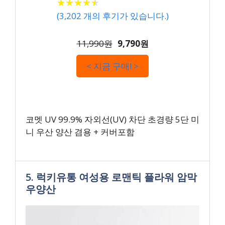
★
★
★
★
★
★
★
★
★
★
(
3,202
개의 후기가 있습니다.)
11,990원
9,790원
< 지금 구매! >
코멧 UV 99.9% 자외선(UV) 차단 초경량 5단 미
니 우산 양산 겸용 + 커버포함
5. 럭키유통 여성용 로맨틱 플라워 암막
우양산