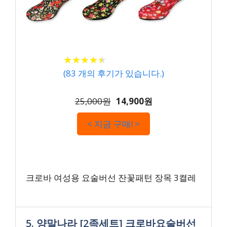
★
★
★
★
★
★
★
★
★
★
(
83
개의 후기가 있습니다.)
25,000원
14,900원
< 지금 구매! >
크로바 여성용 요술버선 잔꽃패턴 장목 3켤레
5. 양말나라 [2족세트] 크로바요술버선