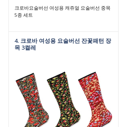
크로바요술버선 여성용 캐쥬얼 요술버선 중목
5종 세트
4. 크로바 여성용 요술버선 잔꽃패턴 장
목 3켤레