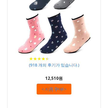
★
★
★
★
★
★
★
★
★
★
(
918
개의 후기가 있습니다.)
12,510원
< 지금 구매! >