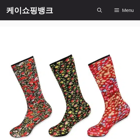
Skip
케이쇼핑뱅크
Menu
to
content