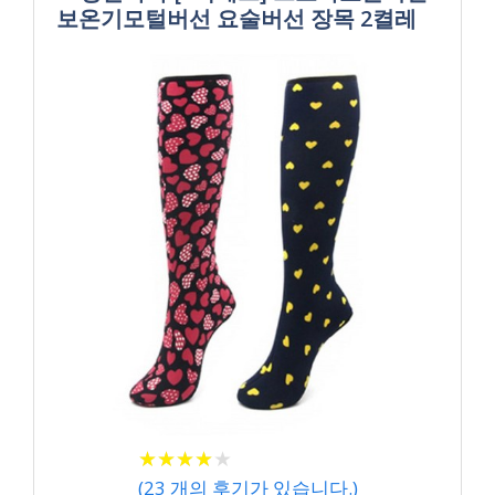
보온기모털버선 요술버선 장목 2켤레
★
★
★
★
★
★
★
★
★
★
(
23
개의 후기가 있습니다.)