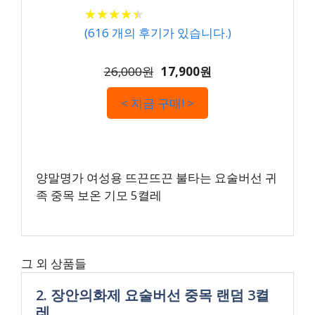
★
★
★
★
★
★
★
★
★
★
(
616
개의 후기가 있습니다.)
26,000원
17,900원
< 지금 구매! >
양말명가 여성용 뜨끈뜨끈 불타는 요술버선 귀
족 중목 보온 기모 5켤레
그 외 상품들
2. 장안의화제 요술버선 중목 랜덤 3켤
레