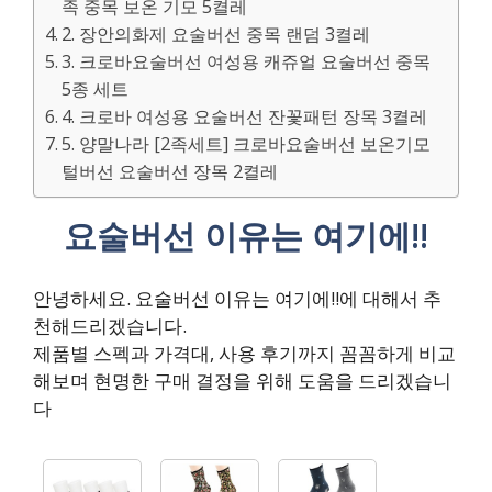
족 중목 보온 기모 5켤레
2. 장안의화제 요술버선 중목 랜덤 3켤레
3. 크로바요술버선 여성용 캐쥬얼 요술버선 중목
5종 세트
4. 크로바 여성용 요술버선 잔꽃패턴 장목 3켤레
5. 양말나라 [2족세트] 크로바요술버선 보온기모
털버선 요술버선 장목 2켤레
요술버선 이유는 여기에!!
안녕하세요. 요술버선 이유는 여기에!!에 대해서 추
천해드리겠습니다.
제품별 스펙과 가격대, 사용 후기까지 꼼꼼하게 비교
해보며 현명한 구매 결정을 위해 도움을 드리겠습니
다