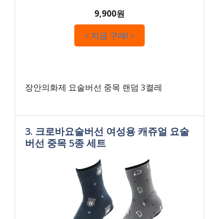
9,900원
< 지금 구매! >
장안의화제 요술버선 중목 랜덤 3켤레
3. 크로바요술버선 여성용 캐쥬얼 요술
버선 중목 5종 세트