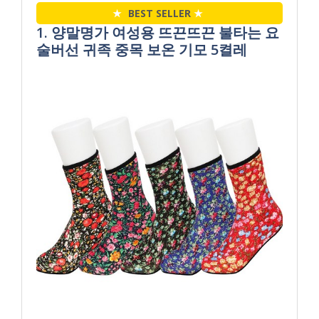
★
BEST SELLER
★
1. 양말명가 여성용 뜨끈뜨끈 불타는 요
술버선 귀족 중목 보온 기모 5켤레