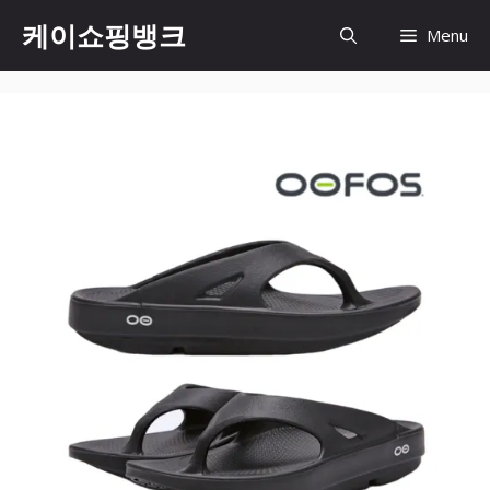
Skip
케이쇼핑뱅크
Menu
to
content