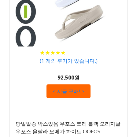
★
★
★
★
★
★
★
★
★
★
(
1
개의 후기가 있습니다.)
92,500원
< 지금 구매! >
당일발송 박스있음 우포스 쪼리 블랙 오리지날
우포스 울랄라 오메가 화이트 OOFOS