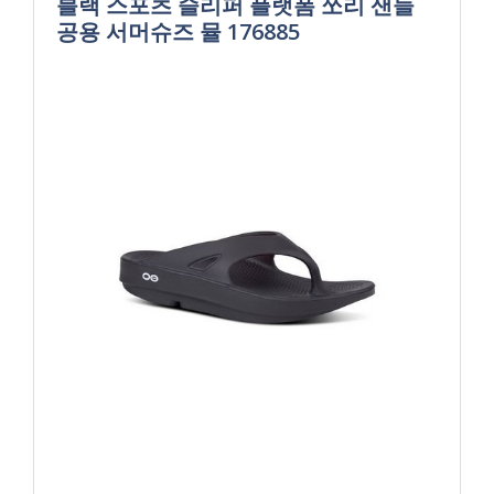
블랙 스포츠 슬리퍼 플랫폼 쪼리 샌들
공용 서머슈즈 뮬 176885