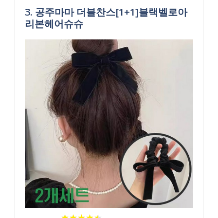
3. 공주마마 더블찬스[1+1]블랙벨로아
리본헤어슈슈
★
★
★
★
★
★
★
★
★
★