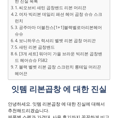
한 진실 목록
1. 씨오브비 새틴 곱창밴드 리본 머리끈
2. 여자 빅리본 데일리 패션 헤어 곱창 슈슈 스크
런치
3. 공주마마 더블찬스[1+1]블랙벨로아리본헤어
슈슈
4. 보니하우스 럭셔리 벨벳 리본 곱창 머리끈
5. 새틴 리본 곱창밴드
6. [3개 세트] 워더미 가을 브라운 빅리본 곱창밴
드 헤어슈슈 F582
7. 블랙 벨벳 리본 곱창 스크런치 롱테일 머리끈
헤어끈
잇템 리본곱창 에 대한 진실
안녕하세요. 잇템 리본곱창 에 대한 진실에 대해서
추천해드리겠습니다.
제품별 스펙과 가격대, 사용 후기까지 꼼꼼하게 비교