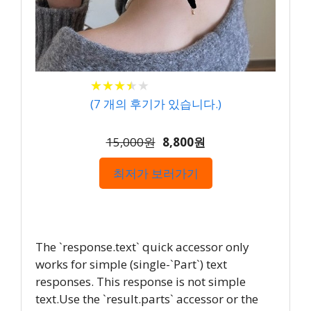
★
★
★
★
★
★
★
★
★
★
(
7
개의 후기가 있습니다.)
15,000원
8,800원
최저가 보러가기
The `response.text` quick accessor only
works for simple (single-`Part`) text
responses. This response is not simple
text.Use the `result.parts` accessor or the