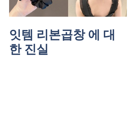
잇템 리본곱창 에 대
한 진실