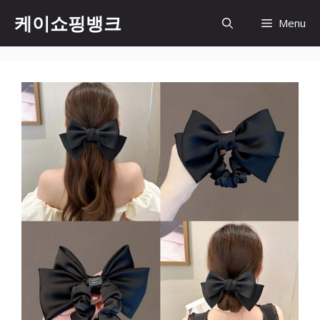
Skip
케이쇼핑뱅크
Menu
to
content