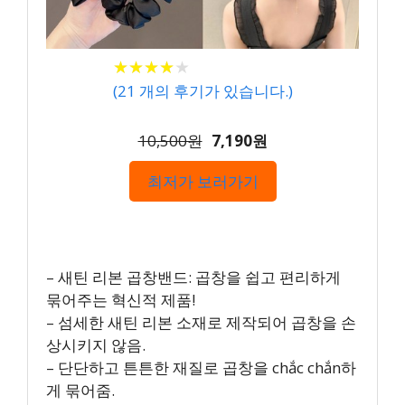
★
★
★
★
★
★
★
★
★
★
(
21
개의 후기가 있습니다.)
10,500원
7,190원
최저가 보러가기
– 새틴 리본 곱창밴드: 곱창을 쉽고 편리하게
묶어주는 혁신적 제품!
– 섬세한 새틴 리본 소재로 제작되어 곱창을 손
상시키지 않음.
– 단단하고 튼튼한 재질로 곱창을 chắc chắn하
게 묶어줌.