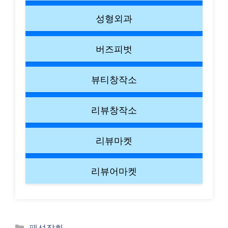
성형외과
버즈피벗
뷰티창작소
리뷰창작소
리뷰마켓
리뷰어마켓
Categories
패션잡화