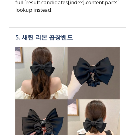
full `result.candidates[index].content.parts`
lookup instead.
5. 새틴 리본 곱창밴드