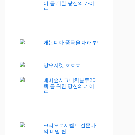
이 를 위한 당신의 가이
드
캐논디카 품목을 대해부!
방수자켓 ㅎㅎㅎ
베베숲시그니처블루20
팩 를 위한 당신의 가이
드
크리오로지벨트 전문가
의 비밀 팁