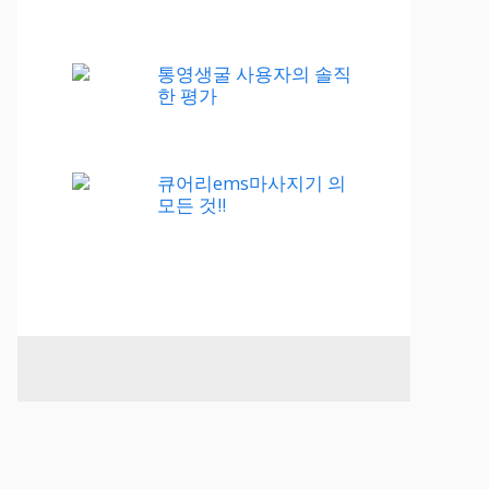
통영생굴 사용자의 솔직
한 평가
큐어리ems마사지기 의
모든 것!!