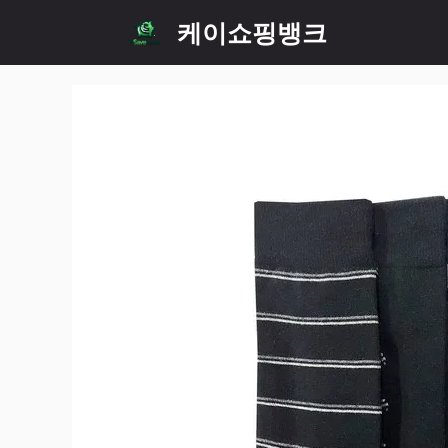
Skip
케이쇼핑뱅크
to
content