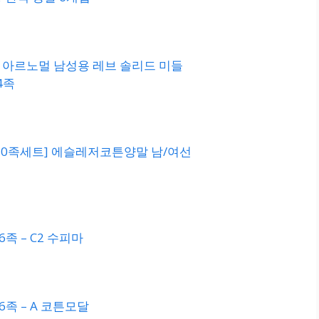
L] 아르노멀 남성용 레브 솔리드 미들
4족
 [10족세트] 에슬레저코튼양말 남/여선
6족 – C2 수피마
6족 – A 코튼모달