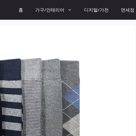
홈
가구/인테리어
디지털/가전
면세점