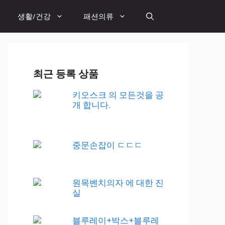
생활/건강
패션의류
최근 등록 상품
키오스크 의 모든것을 공
개 합니다.
중문손잡이 ㄷㄷㄷ
원목벤치의자 에 대한 진
실
블루레이+박스+블루레