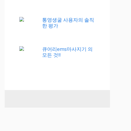
통영생굴 사용자의 솔직
한 평가
큐어리ems마사지기 의
모든 것!!