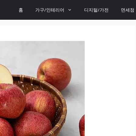
홈
가구/인테리어
디지털/가전
면세점