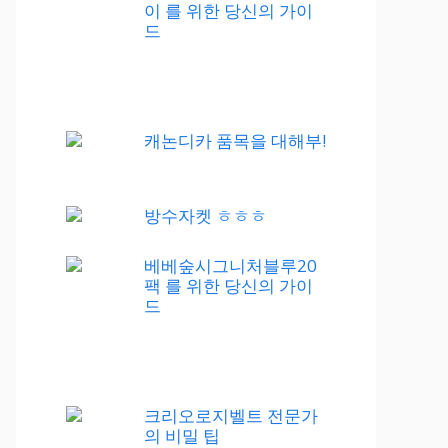
이 를 위한 당신의 가이
드
캐논디카 품목을 대해부!
방수자켓 ㅎㅎㅎ
베베숲시그니처블루20
팩 를 위한 당신의 가이
드
크리오로지벨트 전문가
의 비밀 팁