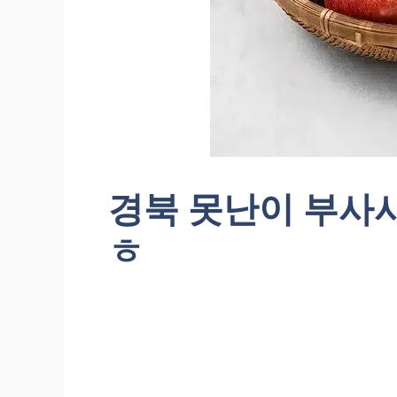
경북 못난이 부사사과
ㅎ