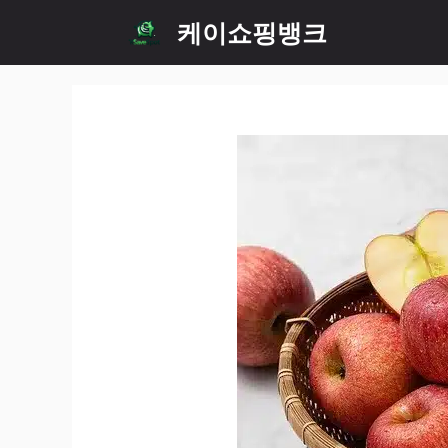
Skip
케이쇼핑뱅크
to
content