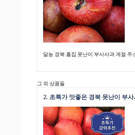
달농 경북 흠집 못난이 부사사과 계절 주스용 
그 외 상품들
2. 초특가 맛좋은 경북 못난이 부사사과