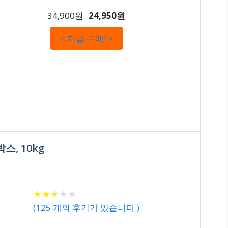
34,900원
24,950원
< 지금 구매! >
스, 10kg
★
★
★
★
★
★
★
★
★
★
(
125
개의 후기가 있습니다.)