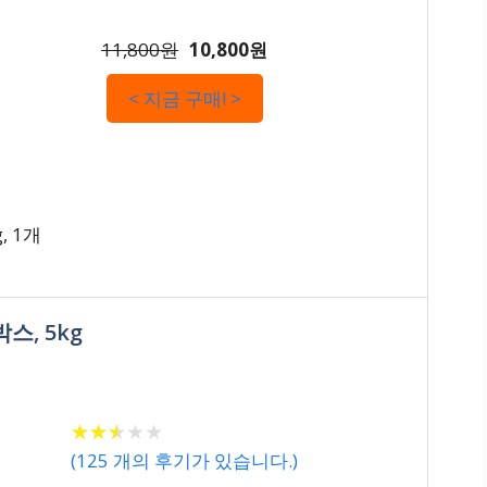
11,800원
10,800원
< 지금 구매! >
, 1개
스, 5kg
★
★
★
★
★
★
★
★
★
★
(
125
개의 후기가 있습니다.)