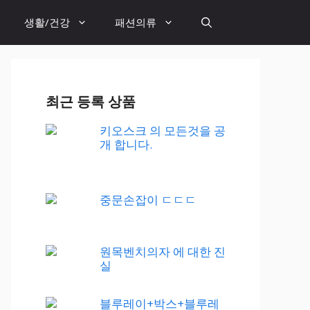
생활/건강
패션의류
최근 등록 상품
키오스크 의 모든것을 공
개 합니다.
중문손잡이 ㄷㄷㄷ
원목벤치의자 에 대한 진
실
블루레이+박스+블루레