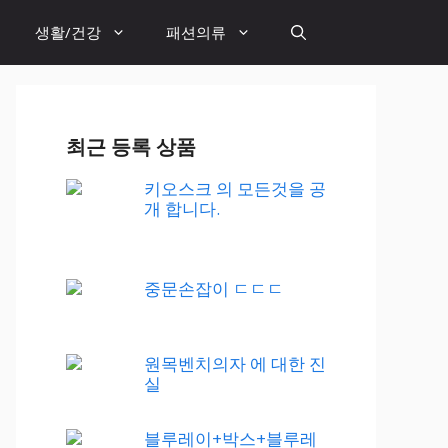
생활/건강
패션의류
최근 등록 상품
키오스크 의 모든것을 공
개 합니다.
중문손잡이 ㄷㄷㄷ
원목벤치의자 에 대한 진
실
블루레이+박스+블루레