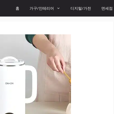
홈
가구/인테리어
디지털/가전
면세점