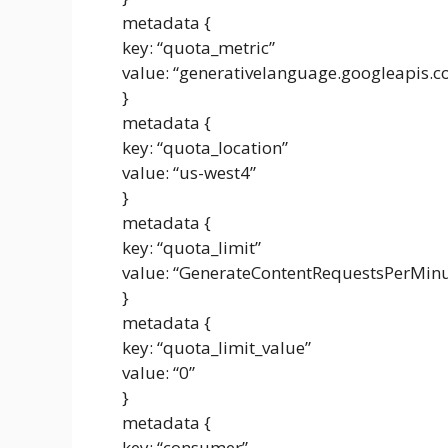
metadata {
key: “quota_metric”
value: “generativelanguage.googleapis.
}
metadata {
key: “quota_location”
value: “us-west4”
}
metadata {
key: “quota_limit”
value: “GenerateContentRequestsPerMinu
}
metadata {
key: “quota_limit_value”
value: “0”
}
metadata {
key: “consumer”