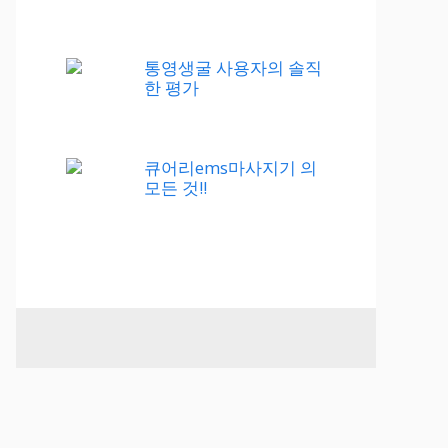
통영생굴 사용자의 솔직
한 평가
큐어리ems마사지기 의
모든 것!!