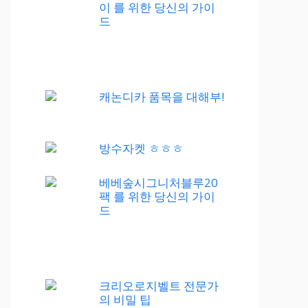
이 를 위한 당신의 가이
드
캐논디카 품목을 대해부!
방수자켓 ㅎㅎㅎ
베베숲시그니처블루20
팩 를 위한 당신의 가이
드
크리오로지벨트 전문가
의 비밀 팁