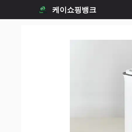
Skip
케이쇼핑뱅크
to
content