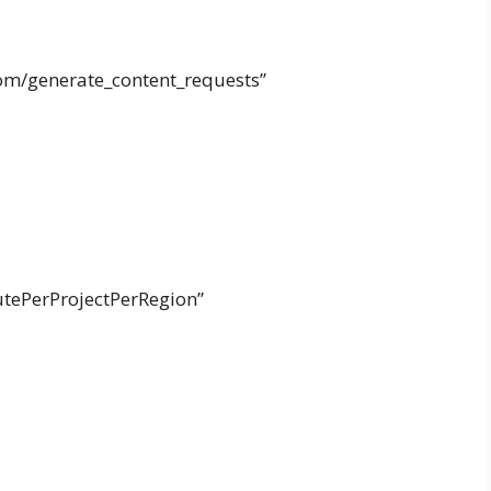
com/generate_content_requests”
tePerProjectPerRegion”