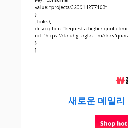
value: “projects/323914277108”
}
, links {
description: “Request a higher quota limit
url: “https://cloud.google.com/docs/quo
}
]
새로운 데일리 