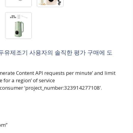
두유제조기 사용자의 솔직한 평가 구매에 도
erate Content API requests per minute’ and limit
for a region’ of service
r consumer ‘project_number:323914277108’.
om”