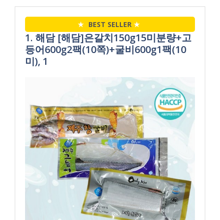
★
BEST SELLER
★
1. 해담 [해담]은갈치150g15미분량+고
등어600g2팩(10쪽)+굴비600g1팩(10
미), 1