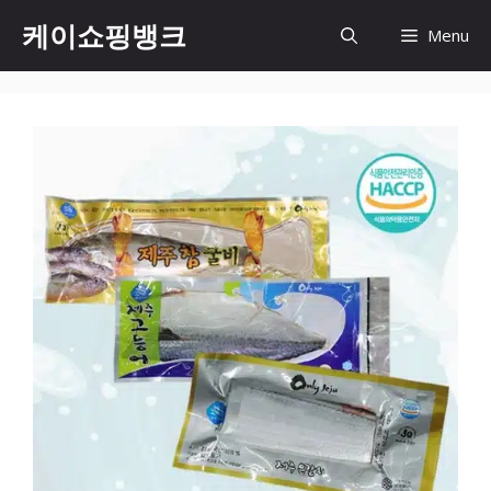
Skip
케이쇼핑뱅크
Menu
to
content