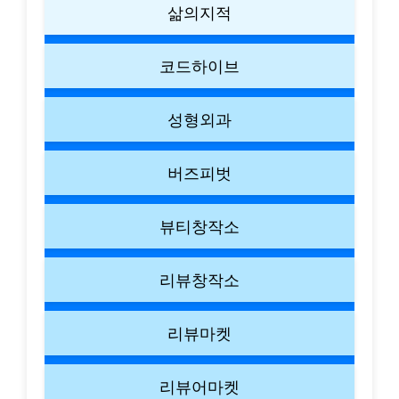
삶의지적
코드하이브
성형외과
버즈피벗
뷰티창작소
리뷰창작소
리뷰마켓
리뷰어마켓