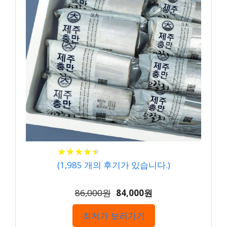
★
★
★
★
★
★
★
★
★
★
(
1,985
개의 후기가 있습니다.)
86,000원
84,000원
최저가 보러가기