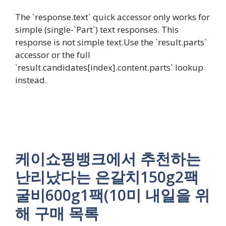
The `response.text` quick accessor only works for
simple (single-`Part`) text responses. This
response is not simple text.Use the `result.parts`
accessor or the full
`result.candidates[index].content.parts` lookup
instead.
케이쇼핑뱅크에서 추천하는
난리났다는 은갈치150g2팩
굴비600g1팩(10미 내일을 위
해 구매 목록