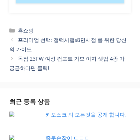
Categories
홈쇼핑
프리미엄 선택: 갤럭시탭s8면세점 를 위한 당신
의 가이드
독점 23FW 여성 컴포트 기모 이지 셋업 4종 가
궁금하다면 클릭!
최근 등록 상품
키오스크 의 모든것을 공개 합니다.
중문손잡이 ㄷㄷㄷ