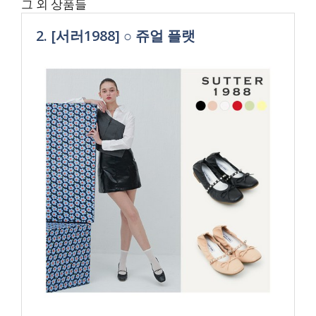
그 외 상품들
2. [서러1988] ○ 쥬얼 플랫