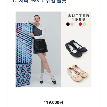
1. [서러1988] ○ 쥬얼 플랫
119,000원