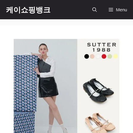
Skip
케이쇼핑뱅크
Menu
to
content