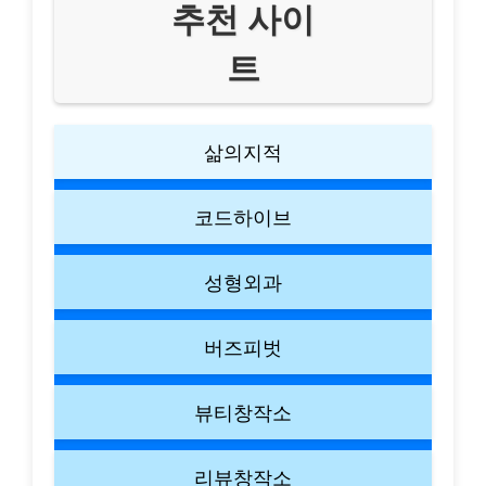
추천 사이
트
삶의지적
코드하이브
성형외과
버즈피벗
뷰티창작소
리뷰창작소