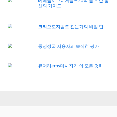
베베숲시그니처블루20팩 를 위한 당
신의 가이드
크리오로지벨트 전문가의 비밀 팁
통영생굴 사용자의 솔직한 평가
큐어리ems마사지기 의 모든 것!!