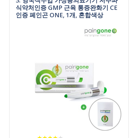
3. 영국직수입 가정용의료기기 저주파
식약처인증 GMP 근육 통증완화기 CE
인증 페인곤 ONE, 1개, 혼합색상
★
★
★
★
★
★
★
★
★
★