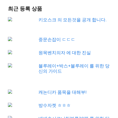
최근 등록 상품
키오스크 의 모든것을 공개 합니다.
중문손잡이 ㄷㄷㄷ
원목벤치의자 에 대한 진실
블루레이+박스+블루레이 를 위한 당
신의 가이드
캐논디카 품목을 대해부!
방수자켓 ㅎㅎㅎ