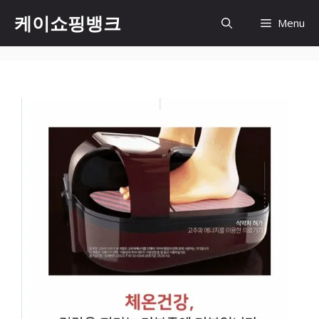
Skip
케이쇼핑뱅크
Menu
to
content