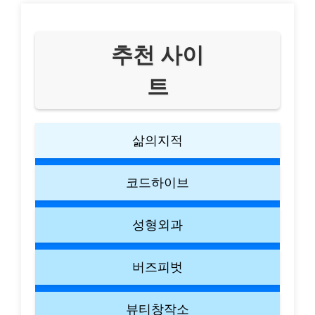
추천 사이
트
삶의지적
코드하이브
성형외과
버즈피벗
뷰티창작소