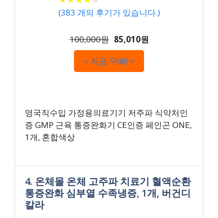
(
383
개의 후기가 있습니다.)
100,000원
85,010원
< 지금 구매! >
영국직수입 가정용의료기기 저주파 식약처인
증 GMP 근육 통증완화기 CE인증 페인곤 ONE,
1개, 혼합색상
4. 온체몰 온체 고주파 치료기 혈액순환
통증완화 심부열 수족냉증, 1개, 버건디
칼라