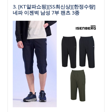
3. [KT알파쇼핑][SS최신상][한정수량]
네파 이젠벅 남성 7부 팬츠 3종