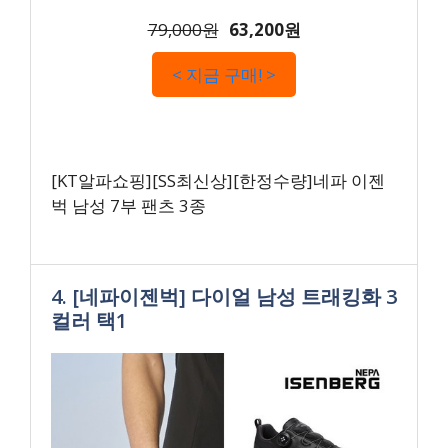
79,000원
63,200원
< 지금 구매! >
[KT알파쇼핑][SS최신상][한정수량]네파 이젠
벅 남성 7부 팬츠 3종
4. [네파이젠벅] 다이얼 남성 트래킹화 3
컬러 택1