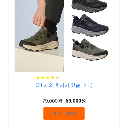
★
★
★
★
★
★
★
★
★
★
(
31
개의 후기가 있습니다.)
79,000원
69,000원
< 지금 구매! >