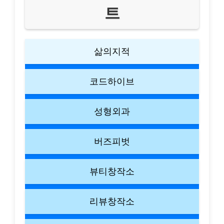
트
삶의지적
코드하이브
성형외과
버즈피벗
뷰티창작소
리뷰창작소