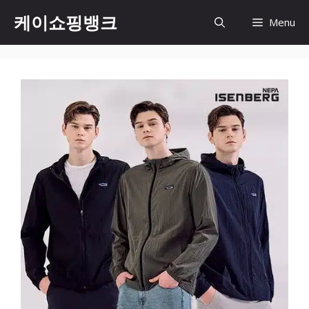
Skip
케이쇼핑뱅크
Menu
to
content