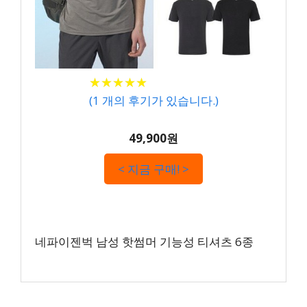
★
★
★
★
★
★
★
★
★
★
(
1
개의 후기가 있습니다.)
49,900원
< 지금 구매! >
네파이젠벅 남성 핫썸머 기능성 티셔츠 6종