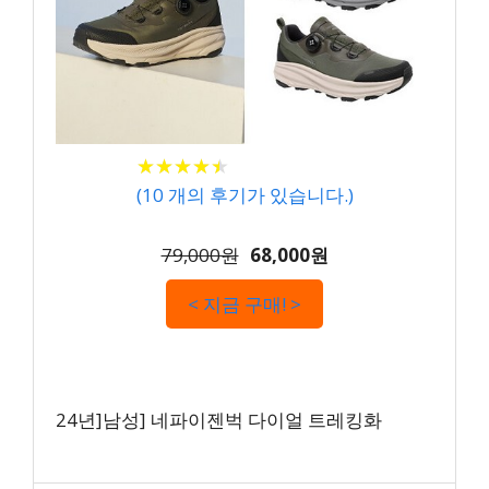
★
★
★
★
★
★
★
★
★
★
(
10
개의 후기가 있습니다.)
79,000원
68,000원
< 지금 구매! >
24년]남성] 네파이젠벅 다이얼 트레킹화