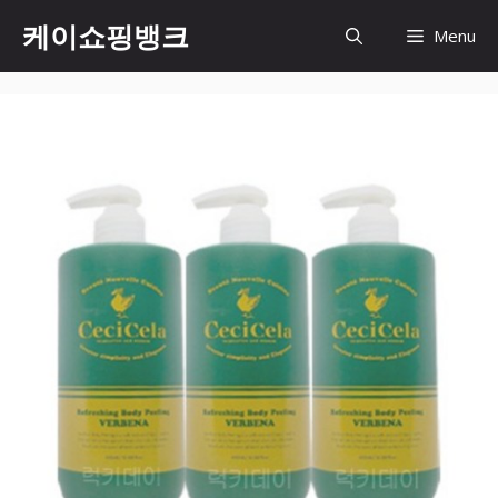
Skip
케이쇼핑뱅크
Menu
to
content