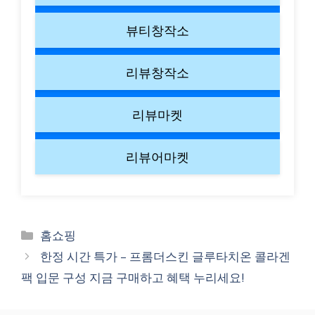
뷰티창작소
리뷰창작소
리뷰마켓
리뷰어마켓
Categories
홈쇼핑
한정 시간 특가 – 프롬더스킨 글루타치온 콜라겐
팩 입문 구성 지금 구매하고 혜택 누리세요!