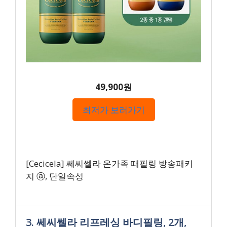
49,900원
최저가 보러가기
[Cecicela] 쎄씨쎌라 온가족 때필링 방송패키
지 ⓐ, 단일속성
3. 쎄씨쎌라 리프레싱 바디필링, 2개,