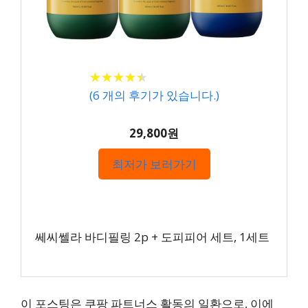
★
★
★
★
★
★
★
★
★
★
(
6
개의 후기가 있습니다.)
29,800원
최저가 보러가기
쎄씨쎌라 바디필링 2p + 도피피어 세트, 1세트
이 포스팅은 쿠팡 파트너스 활동의 일환으로, 이에