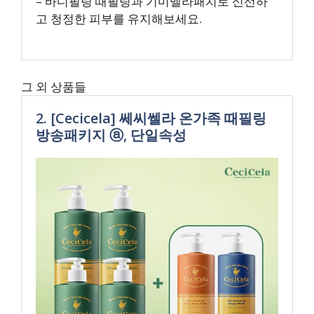
– 바디필링 때필링과 기미멜라패치로 신선하
고 청정한 피부를 유지해보세요.
그 외 상품들
2. [Cecicela] 쎄씨쎌라 온가족 때필링
방송패키지 ⓐ, 단일속성