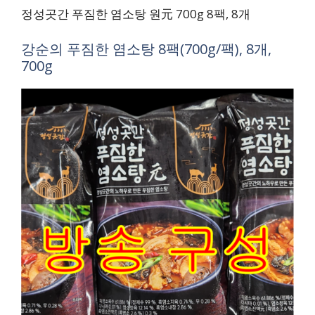
정성곳간 푸짐한 염소탕 원元 700g 8팩, 8개
강순의 푸짐한 염소탕 8팩(700g/팩), 8개,
700g