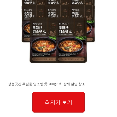
정성곳간 푸짐한 염소탕 元 700g 8팩, 상세 설명 참조
최저가 보기