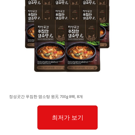
정성곳간 푸짐한 염소탕 원元 700g 8팩, 8개
최저가 보기