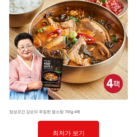
정성곳간 강순의 푸짐한 염소탕 700g 4팩
최저가 보기