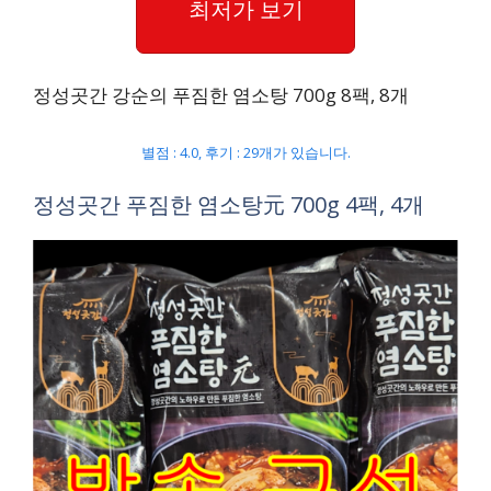
최저가 보기
정성곳간 강순의 푸짐한 염소탕 700g 8팩, 8개
별점 : 4.0, 후기 : 29개가 있습니다.
정성곳간 푸짐한 염소탕元 700g 4팩, 4개