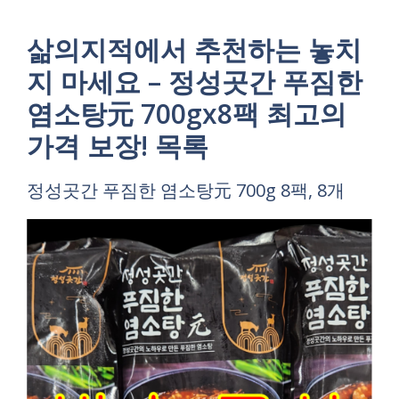
삶의지적에서 추천하는 놓치
지 마세요 – 정성곳간 푸짐한
염소탕元 700gx8팩 최고의
가격 보장! 목록
정성곳간 푸짐한 염소탕元 700g 8팩, 8개