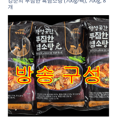
강순의 푸짐한 흑염소탕 (700g/팩), 700g, 8
개