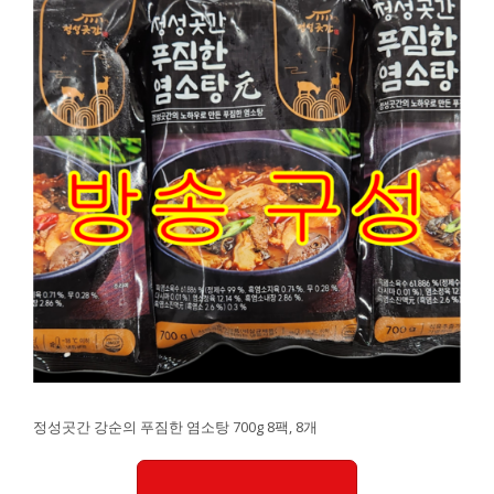
정성곳간 강순의 푸짐한 염소탕 700g 8팩, 8개