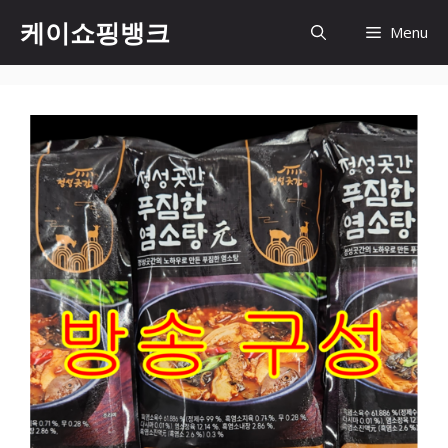
Skip
케이쇼핑뱅크
Menu
to
content