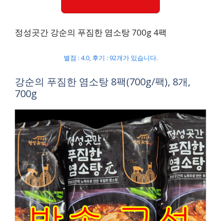
정성곳간 강순의 푸짐한 염소탕 700g 4팩
별점 : 4.0, 후기 : 92개가 있습니다.
강순의 푸짐한 염소탕 8팩(700g/팩), 8개,
700g