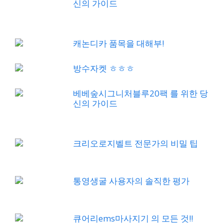
신의 가이드
캐논디카 품목을 대해부!
방수자켓 ㅎㅎㅎ
베베숲시그니처블루20팩 를 위한 당
신의 가이드
크리오로지벨트 전문가의 비밀 팁
통영생굴 사용자의 솔직한 평가
큐어리ems마사지기 의 모든 것!!