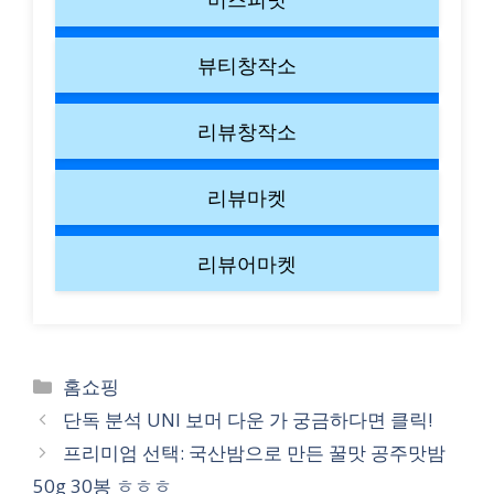
뷰티창작소
리뷰창작소
리뷰마켓
리뷰어마켓
Categories
홈쇼핑
단독 분석 UNI 보머 다운 가 궁금하다면 클릭!
프리미엄 선택: 국산밤으로 만든 꿀맛 공주맛밤
50g 30봉 ㅎㅎㅎ