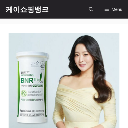
Skip
케이쇼핑뱅크
Menu
to
content