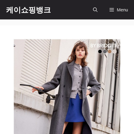
Skip
케이쇼핑뱅크
Menu
to
content