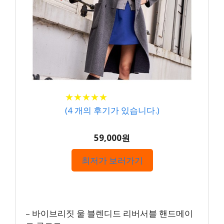
★
★
★
★
★
★
★
★
★
★
(
4
개의 후기가 있습니다.)
59,000원
최저가 보러가기
– 바이브리짓 울 블렌디드 리버서블 핸드메이