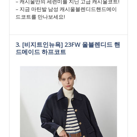
– 캐시울만의 세련미를 지닌 고급 캐시울코트!
– 지금 마틴발 남성 캐시울블렌디드핸드메이
드코트를 만나보세요!
3. [비지트인뉴욕] 23FW 울블렌디드 핸
드메이드 하프코트