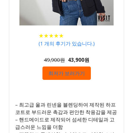
★
★
★
★
★
★
★
★
★
★
(
1
개의 후기가 있습니다.)
49,900원
43,900원
최저가 보러가기
– 최고급 울과 린넨을 블렌딩하여 제작된 하프
코트로 부드러운 촉감과 편안한 착용감을 제공
– 핸드메이드로 제작되어 섬세한 디테일과 고
급스러운 느낌을 더함