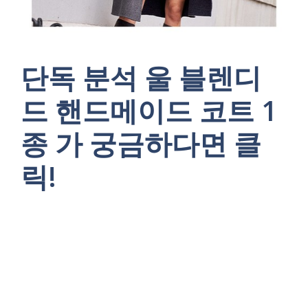
단독 분석 울 블렌디
드 핸드메이드 코트 1
종 가 궁금하다면 클
릭!