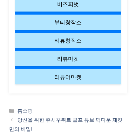
버즈피벗
뷰티창작소
리뷰창작소
리뷰마켓
리뷰어마켓
Categories
홈쇼핑
당신을 위한 쥬시꾸뛰르 골프 튜브 덕다운 재킷
만의 비밀!