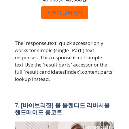
최저가 보러가기
The `response.text` quick accessor only
works for simple (single-`Part`) text
responses. This response is not simple
text.Use the `result.parts` accessor or the
full `result.candidates[index].content.parts`
lookup instead.
7. [바이브리짓] 울 블렌디드 리버서블
핸드메이드 롱코트