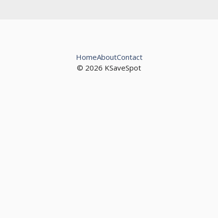
Home
About
Contact
© 2026 KSaveSpot