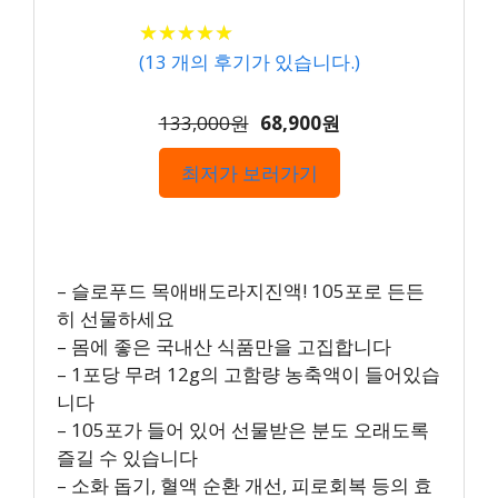
★
★
★
★
★
★
★
★
★
★
(
13
개의 후기가 있습니다.)
133,000원
68,900원
최저가 보러가기
– 슬로푸드 목애배도라지진액! 105포로 든든
히 선물하세요
– 몸에 좋은 국내산 식품만을 고집합니다
– 1포당 무려 12g의 고함량 농축액이 들어있습
니다
– 105포가 들어 있어 선물받은 분도 오래도록
즐길 수 있습니다
– 소화 돕기, 혈액 순환 개선, 피로회복 등의 효