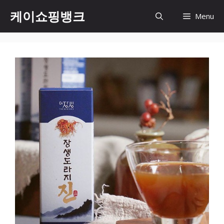
Skip
케이쇼핑뱅크
Menu
to
content