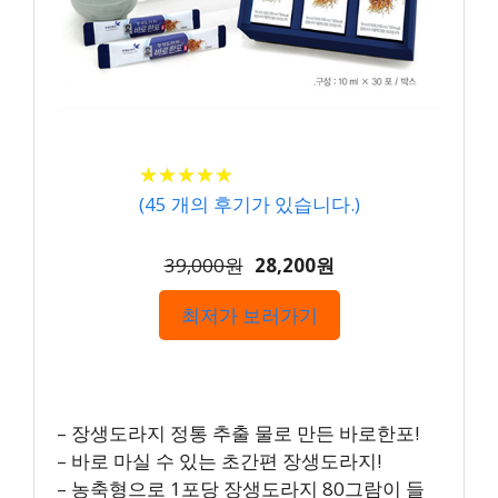
★
★
★
★
★
★
★
★
★
★
(
45
개의 후기가 있습니다.)
39,000원
28,200원
최저가 보러가기
– 장생도라지 정통 추출 물로 만든 바로한포!
– 바로 마실 수 있는 초간편 장생도라지!
– 농축형으로 1포당 장생도라지 80그람이 들