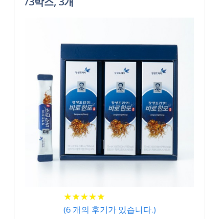
/3박스, 3개
★
★
★
★
★
★
★
★
★
★
(
6
개의 후기가 있습니다.)